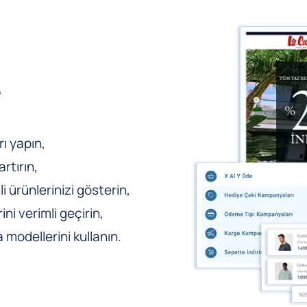
e
ı yapın,
rtırın,
li ürünlerinizi gösterin,
ni verimli geçirin,
odellerini kullanın.