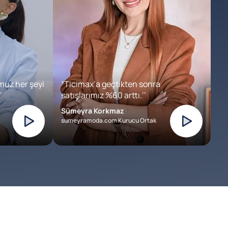
muz her şeyi
“Ticimax’a geçtikten sonra
’
satışlarımız %60 arttı.’’
Sümeyra Korkmaz
sumeyramoda.com Kurucu Ortak