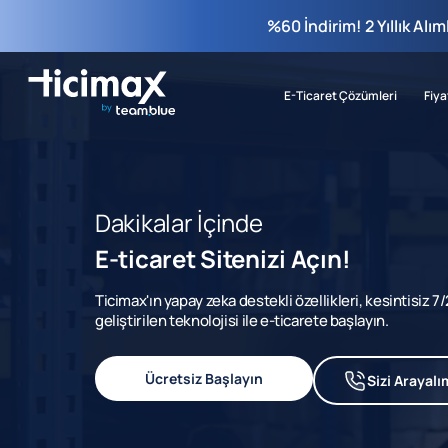
%60 İndirim! 2 Yıllık Alı
E-Ticaret Çözümleri
Fiya
Dakikalar İçinde
E-ticaret Sitenizi Açın!
Ticimax'ın yapay zeka destekli özellikleri, kesintisiz 
geliştirilen teknolojisi ile e-ticarete başlayın.
Ücretsiz Başlayın
Sizi Arayalı