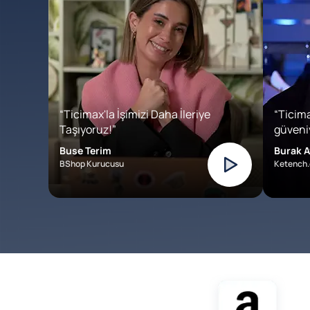
“Ticimax'la İşimizi Daha İleriye
“Ticima
Taşıyoruz!”
güveniy
Buse Terim
Burak A
BShop Kurucusu
Ketench.