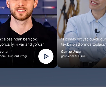
x'a başından beri çok
“Ticimax ihtiyaç duyduğu
oruz. İyi ki varlar diyoruz.”
tek bir platformda topladı.’
vcılar
Gamze Ünsal
com – Kurucu Ortağı
gaus.com.tr Kurucu