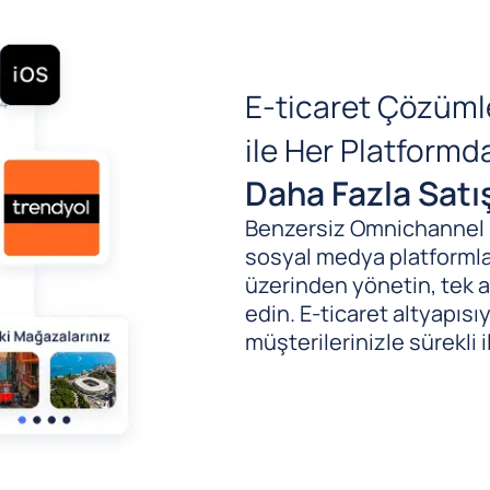
E-ticaret Çözüml
ile Her Platform
Daha Fazla Satı
Benzersiz Omnichannel (B
sosyal medya platformlar
üzerinden yönetin, tek al
edin. E-ticaret altyapıs
müşterilerinizle sürekli i