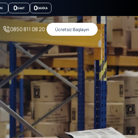
0
0
ÜN
SAAT
DAKIKA
0850 811 08 20
Ücretsiz Başlayın