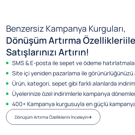
Benzersiz Kampanya Kurguları,
Dönüşüm Artırma Özellikleri
il
Satışlarınızı Artırın!
SMS & E-posta ile sepet ve ödeme hatırlatmalar
Site içi yeniden pazarlama ile görünürlüğünüzü a
Ürün, kategori, sepet gibi farklı alanlarda indirim
Üyelerinize özel indirimlerle kampanya dönemleri
400+ Kampanya kurgusuyla en güçlü kampanya m
Dönüşüm Artırma Özelliklerini İnceleyin