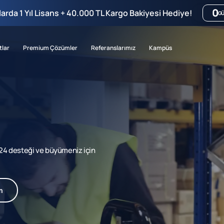
0
mlarda 1 Yıl Lisans + 40.000 TL Kargo Bakiyesi Hediye!
G
tlar
Premium Çözümler
Referanslarımız
Kampüs
7/24 desteği ve büyümeniz için
m