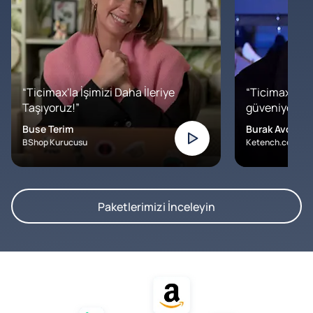
“Ticimax'la İşimizi Daha İleriye
“Ticimax'a b
Taşıyoruz!”
güveniyoruz. İ
Buse Terim
Burak Avcılar
BShop Kurucusu
Ketench.com – K
Paketlerimizi İnceleyin