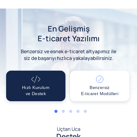
En Gelişmiş
E-ticaret Yazılımı
Benzersiz ve esnek e-ticaret altyapımız ile
siz de başarıyı hızlıca yakalayabilirsiniz.
Hızlı Kurulum
Benzersiz
ve Destek
E-ticaret Modülleri
1
2
3
4
5
Uçtan Uca
Destek