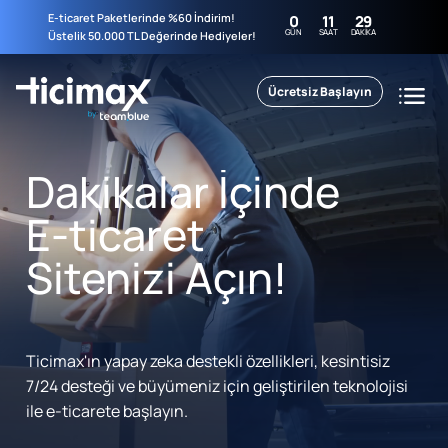
E-ticaret Paketlerinde %60 İndirim!
0
11
29
GÜN
SAAT
DAKIKA
Üstelik 50.000 TL Değerinde Hediyeler!
Ücretsiz Başlayın
Dakikalar İçinde
E-ticaret
Sitenizi Açın!
Ticimax'ın yapay zeka destekli özellikleri, kesintisiz
7/24 desteği ve büyümeniz için geliştirilen teknolojisi
ile e-ticarete başlayın.