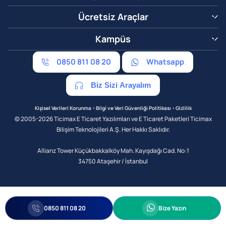
Ücretsiz Araçlar
Kampüs
0850 811 08 20
Whatsapp
Biz Sizi Arayalım
•
•
Kişisel Verileri Korunma
Bilgi ve Veri Güvenliği Politikası
Gizlilik
© 2005-2026 Ticimax E Ticaret Yazılımları ve E Ticaret Paketleri Ticimax
Bilişim Teknolojileri A.Ş. Her Hakkı Saklıdır.
Allianz Tower Küçükbakkalköy Mah. Kayışdağı Cad. No:1
34750 Ataşehir / İstanbul
0850 811 08 20
Bize Yazın