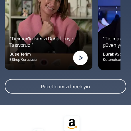
“Ticimax'la İşimizi Daha İleriye
“Ticimax'a b
Taşıyoruz!”
güveniyoruz. İ
Buse Terim
Burak Avcılar
BShop Kurucusu
Ketench.com – K
Paketlerimizi İnceleyin