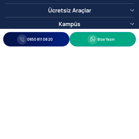
Ücretsiz Araçlar
Kampüs
0850 811 08 20
Whatsapp
0850 811 08 20
Bize Yazın
Biz Sizi Arayalım
•
•
Kişisel Verileri Korunma
Bilgi ve Veri Güvenliği Politikası
Gizlilik
© 2005-2026 Ticimax E Ticaret Yazılımları ve E Ticaret Paketleri Ticimax
Bilişim Teknolojileri A.Ş. Her Hakkı Saklıdır.
Allianz Tower Küçükbakkalköy Mah. Kayışdağı Cad. No:1
34750 Ataşehir / İstanbul