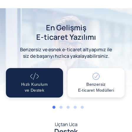
En Gelişmiş
E-ticaret Yazılımı
Benzersiz ve esnek e-ticaret altyapımız ile
siz de başarıyı hızlıca yakalayabilirsiniz.
Hızlı Kurulum
Benzersiz
ve Destek
E-ticaret Modülleri
1
2
3
4
5
Uçtan Uca
Destek