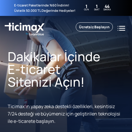
E-ticaret Paketlerinde %60 İndirim!
1
1
44
GÜN
SAAT
DAKIKA
Üstelik 50.000 TL Değerinde Hediyeler!
Ücretsiz Başlayın
Dakikalar İçinde
E-ticaret
Sitenizi Açın!
Ticimax'ın yapay zeka destekli özellikleri, kesintisiz
7/24 desteği ve büyümeniz için geliştirilen teknolojisi
ile e-ticarete başlayın.