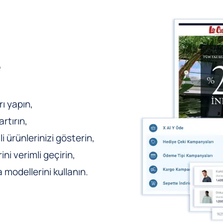
e
ı yapın,
rtırın,
li ürünlerinizi gösterin,
ni verimli geçirin,
odellerini kullanın.