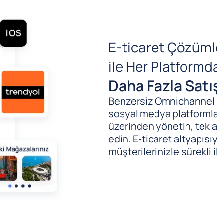
E-ticaret Çözüml
ile Her Platform
Daha Fazla Satı
Benzersiz Omnichannel (B
sosyal medya platformlar
üzerinden yönetin, tek al
edin. E-ticaret altyapıs
müşterilerinizle sürekli i