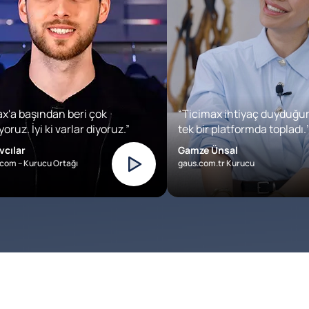
x'a başından beri çok
“Ticimax ihtiyaç duyduğu
oruz. İyi ki varlar diyoruz.”
tek bir platformda topladı.’
vcılar
Gamze Ünsal
com – Kurucu Ortağı
gaus.com.tr Kurucu