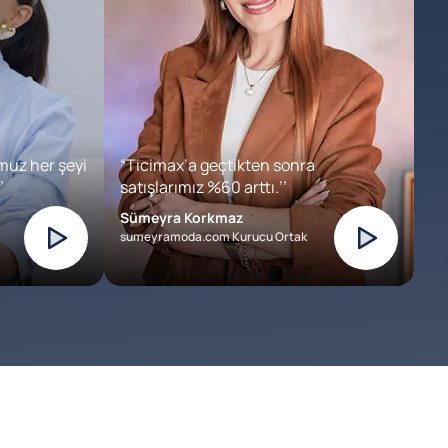
muz her şeyi
“Ticimax’a geçtikten sonra
’
satışlarımız %60 arttı.’’
Sümeyra Korkmaz
sumeyramoda.com Kurucu Ortak