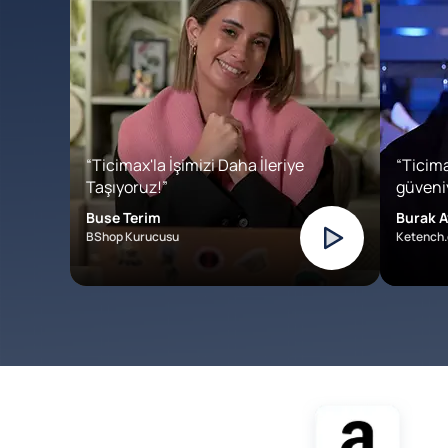
“Ticimax'la İşimizi Daha İleriye
“Ticima
Taşıyoruz!”
güveniy
Buse Terim
Burak A
BShop Kurucusu
Ketench.