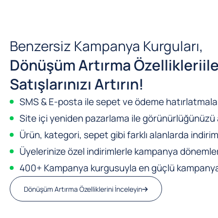
Benzersiz Kampanya Kurguları,
Dönüşüm Artırma Özellikleri
il
Satışlarınızı Artırın!
SMS & E-posta ile sepet ve ödeme hatırlatmalar
Site içi yeniden pazarlama ile görünürlüğünüzü a
Ürün, kategori, sepet gibi farklı alanlarda indirim
Üyelerinize özel indirimlerle kampanya dönemleri
400+ Kampanya kurgusuyla en güçlü kampanya m
Dönüşüm Artırma Özelliklerini İnceleyin