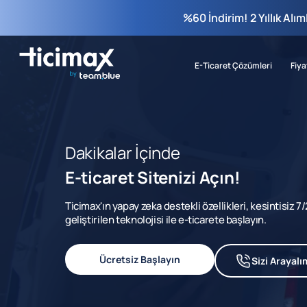
%60 İndirim! 2 Yıllık Alı
E-Ticaret Çözümleri
Fiya
Dakikalar İçinde
E-ticaret Sitenizi Açın!
Ticimax'ın yapay zeka destekli özellikleri, kesintisiz 
geliştirilen teknolojisi ile e-ticarete başlayın.
Ücretsiz Başlayın
Sizi Arayalı