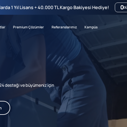
0
mlarda 1 Yıl Lisans + 40.000 TL Kargo Bakiyesi Hediye!
G
tlar
Premium Çözümler
Referanslarımız
Kampüs
7/24 desteği ve büyümeniz için
m