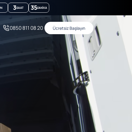
3
35
ÜN
SAAT
DAKIKA
0850 811 08 20
Ücretsiz Başlayın