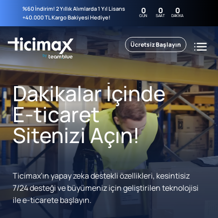
%60 İndirim! 2 Yıllık Alımlarda 1 Yıl Lisans
0
0
0
GÜN
SAAT
DAKIKA
+40.000 TL Kargo Bakiyesi Hediye!
Ücretsiz Başlayın
Dakikalar İçinde
E-ticaret
Sitenizi Açın!
Ticimax'ın yapay zeka destekli özellikleri, kesintisiz
7/24 desteği ve büyümeniz için geliştirilen teknolojisi
ile e-ticarete başlayın.