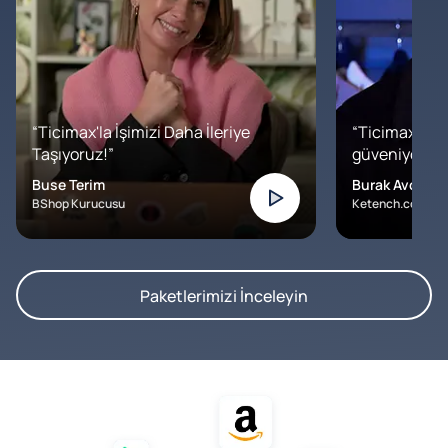
“Ticimax'la İşimizi Daha İleriye
“Ticimax'a b
Taşıyoruz!”
güveniyoruz. İ
Buse Terim
Burak Avcılar
BShop Kurucusu
Ketench.com – K
Paketlerimizi İnceleyin