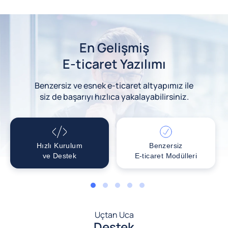
En Gelişmiş
E-ticaret Yazılımı
Benzersiz ve esnek e-ticaret altyapımız ile
siz de başarıyı hızlıca yakalayabilirsiniz.
Hızlı Kurulum
Benzersiz
ve Destek
E-ticaret Modülleri
1
2
3
4
5
Uçtan Uca
Destek