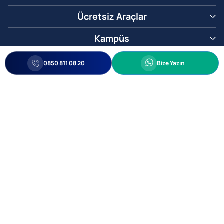
Ücretsiz Araçlar
Kampüs
0850 811 08 20
Whatsapp
0850 811 08 20
Bize Yazın
Biz Sizi Arayalım
•
•
Kişisel Verileri Korunma
Bilgi ve Veri Güvenliği Politikası
Gizlilik
© 2005-2026 Ticimax E Ticaret Yazılımları ve E Ticaret Paketleri Ticimax
Bilişim Teknolojileri A.Ş. Her Hakkı Saklıdır.
Allianz Tower Küçükbakkalköy Mah. Kayışdağı Cad. No:1
34750 Ataşehir / İstanbul