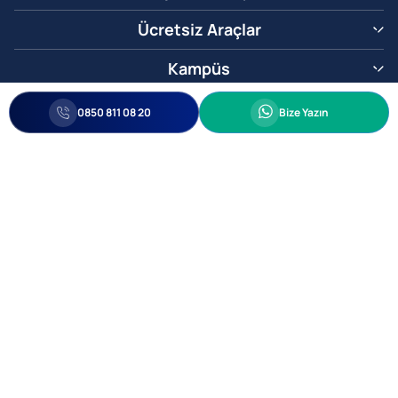
Ücretsiz Araçlar
Kampüs
0850 811 08 20
Whatsapp
0850 811 08 20
Bize Yazın
Biz Sizi Arayalım
•
•
Kişisel Verileri Korunma
Bilgi ve Veri Güvenliği Politikası
Gizlilik
© 2005-2026 Ticimax E Ticaret Yazılımları ve E Ticaret Paketleri Ticimax
Bilişim Teknolojileri A.Ş. Her Hakkı Saklıdır.
Allianz Tower Küçükbakkalköy Mah. Kayışdağı Cad. No:1
34750 Ataşehir / İstanbul