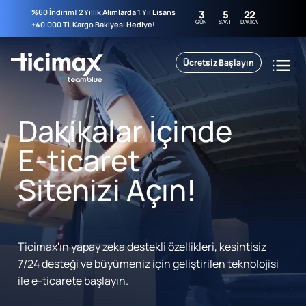
%60 İndirim! 2 Yıllık Alımlarda 1 Yıl Lisans
3
5
22
GÜN
SAAT
DAKIKA
+40.000 TL Kargo Bakiyesi Hediye!
Ücretsiz Başlayın
Dakikalar İçinde
E-ticaret
Sitenizi Açın!
Ticimax'ın yapay zeka destekli özellikleri, kesintisiz
7/24 desteği ve büyümeniz için geliştirilen teknolojisi
ile e-ticarete başlayın.