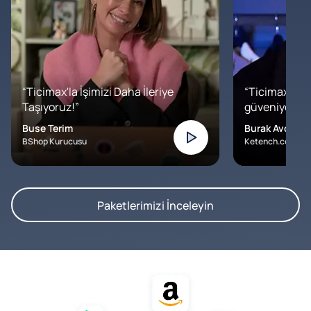
“Ticimax'la İşimizi Daha İleriye
“Ticimax'a b
Taşıyoruz!”
güveniyoruz. İ
Buse Terim
Burak Avcılar
BShop Kurucusu
Ketench.com – K
Paketlerimizi İnceleyin