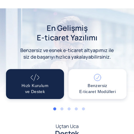
En Gelişmiş
E-ticaret Yazılımı
Benzersiz ve esnek e-ticaret altyapımız ile
siz de başarıyı hızlıca yakalayabilirsiniz.
Hızlı Kurulum
Benzersiz
ve Destek
E-ticaret Modülleri
1
2
3
4
5
Uçtan Uca
Destek