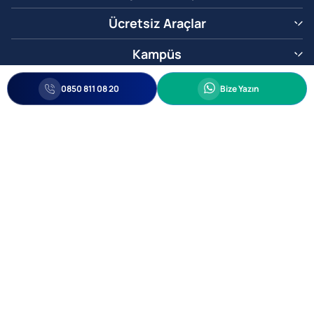
Ücretsiz Araçlar
Kampüs
0850 811 08 20
Whatsapp
0850 811 08 20
Bize Yazın
Biz Sizi Arayalım
•
•
Kişisel Verileri Korunma
Bilgi ve Veri Güvenliği Politikası
Gizlilik
© 2005-2026 Ticimax E Ticaret Yazılımları ve E Ticaret Paketleri Ticimax
Bilişim Teknolojileri A.Ş. Her Hakkı Saklıdır.
Allianz Tower Küçükbakkalköy Mah. Kayışdağı Cad. No:1
34750 Ataşehir / İstanbul