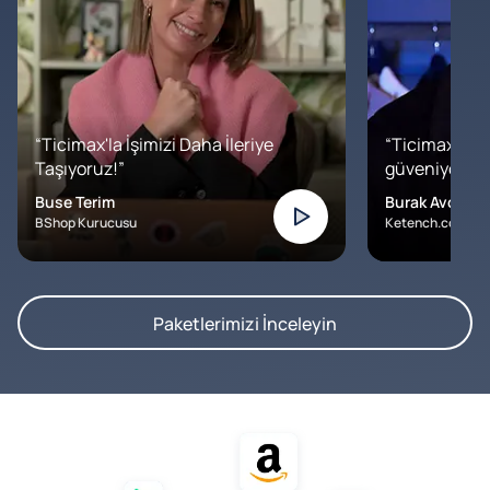
“Ticimax'la İşimizi Daha İleriye
“Ticimax'a b
Taşıyoruz!”
güveniyoruz. İ
Buse Terim
Burak Avcılar
BShop Kurucusu
Ketench.com – K
Paketlerimizi İnceleyin