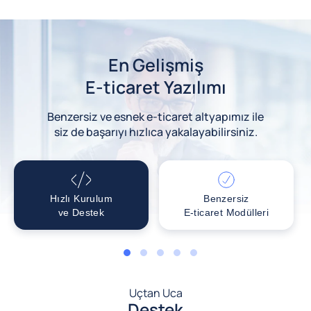
En Gelişmiş
E-ticaret Yazılımı
Benzersiz ve esnek e-ticaret altyapımız ile
siz de başarıyı hızlıca yakalayabilirsiniz.
Hızlı Kurulum
Benzersiz
ve Destek
E-ticaret Modülleri
1
2
3
4
5
Uçtan Uca
Destek