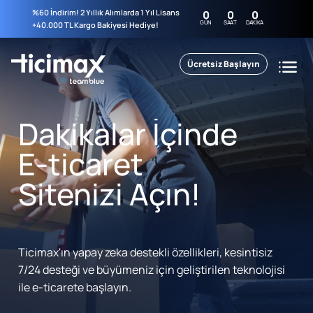
%60 İndirim! 2 Yıllık Alımlarda 1 Yıl Lisans
0
0
0
GÜN
SAAT
DAKIKA
+40.000 TL Kargo Bakiyesi Hediye!
Ücretsiz Başlayın
Dakikalar İçinde
E-ticaret
Sitenizi Açın!
Ticimax'ın yapay zeka destekli özellikleri, kesintisiz
7/24 desteği ve büyümeniz için geliştirilen teknolojisi
ile e-ticarete başlayın.