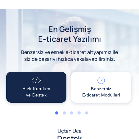
En Gelişmiş
E-ticaret Yazılımı
Benzersiz ve esnek e-ticaret altyapımız ile
siz de başarıyı hızlıca yakalayabilirsiniz.
Hızlı Kurulum
Benzersiz
ve Destek
E-ticaret Modülleri
1
2
3
4
5
Uçtan Uca
Destek