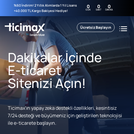
%60 İndirim! 2 Yıllık Alımlarda 1 Yıl Lisans
0
0
0
GÜN
SAAT
DAKIKA
+40.000 TL Kargo Bakiyesi Hediye!
Ücretsiz Başlayın
Dakikalar İçinde
E-ticaret
Sitenizi Açın!
Ticimax'ın yapay zeka destekli özellikleri, kesintisiz
7/24 desteği ve büyümeniz için geliştirilen teknolojisi
ile e-ticarete başlayın.