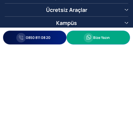
Ücretsiz Araçlar
Kampüs
0850 811 08 20
Whatsapp
0850 811 08 20
Bize Yazın
Biz Sizi Arayalım
•
•
Kişisel Verileri Korunma
Bilgi ve Veri Güvenliği Politikası
Gizlilik
© 2005-2026 Ticimax E Ticaret Yazılımları ve E Ticaret Paketleri Ticimax
Bilişim Teknolojileri A.Ş. Her Hakkı Saklıdır.
Allianz Tower Küçükbakkalköy Mah. Kayışdağı Cad. No:1
34750 Ataşehir / İstanbul