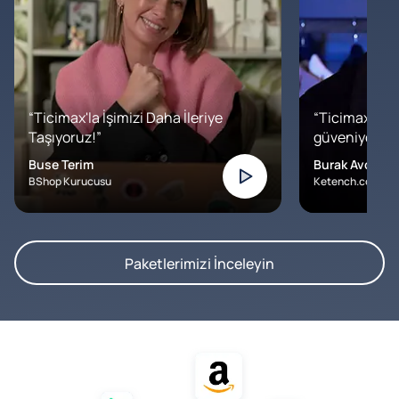
“Ticimax'la İşimizi Daha İleriye
“Ticimax'a b
Taşıyoruz!”
güveniyoruz. İ
Buse Terim
Burak Avcılar
BShop Kurucusu
Ketench.com – K
Paketlerimizi İnceleyin