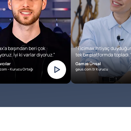
x'a başından beri çok
“Ticimax ihtiyaç duyduğu
oruz. İyi ki varlar diyoruz.”
tek bir platformda topladı.’
vcılar
Gamze Ünsal
com – Kurucu Ortağı
gaus.com.tr Kurucu