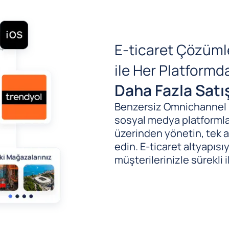
E-ticaret Çözüml
ile Her Platform
Daha Fazla Satı
Benzersiz Omnichannel (B
sosyal medya platformlar
üzerinden yönetin, tek al
edin. E-ticaret altyapıs
müşterilerinizle sürekli i