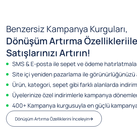
Benzersiz Kampanya Kurguları,
Dönüşüm Artırma Özellikleri
il
Satışlarınızı Artırın!
SMS & E-posta ile sepet ve ödeme hatırlatmalar
Site içi yeniden pazarlama ile görünürlüğünüzü a
Ürün, kategori, sepet gibi farklı alanlarda indirim
Üyelerinize özel indirimlerle kampanya dönemleri
400+ Kampanya kurgusuyla en güçlü kampanya m
Dönüşüm Artırma Özelliklerini İnceleyin