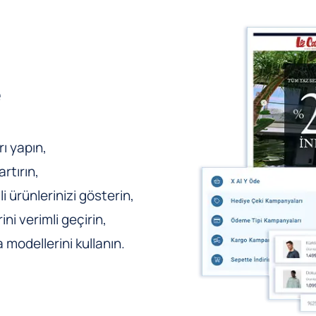
e
ı yapın,
rtırın,
li ürünlerinizi gösterin,
ni verimli geçirin,
odellerini kullanın.