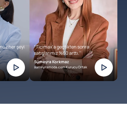
muz her şeyi
“Ticimax’a geçtikten sonra
’
satışlarımız %60 arttı.’’
Sümeyra Korkmaz
sumeyramoda.com Kurucu Ortak