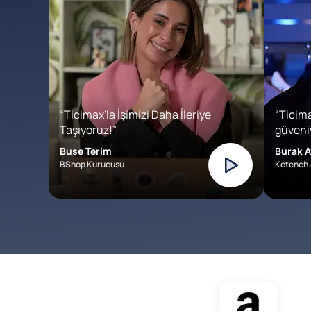
“Ticimax'la İşimizi Daha İleriye
“Ticima
Taşıyoruz!”
güveniy
Buse Terim
Burak A
BShop Kurucusu
Ketench.