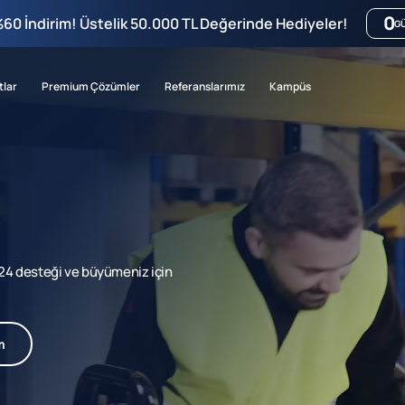
0
%60 İndirim! Üstelik 50.000 TL Değerinde Hediyeler!
G
tlar
Premium Çözümler
Referanslarımız
Kampüs
7/24 desteği ve büyümeniz için
m