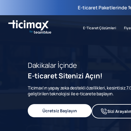
E-ticaret Paketlerinde 
E-Ticaret Çözümleri
Fiya
Dakikalar İçinde
E-ticaret Sitenizi Açın!
Ticimax'ın yapay zeka destekli özellikleri, kesintisiz 
geliştirilen teknolojisi ile e-ticarete başlayın.
Ücretsiz Başlayın
Sizi Arayalı