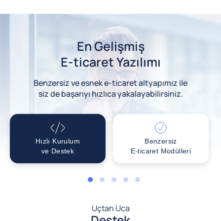
En Gelişmiş
E-ticaret Yazılımı
Benzersiz ve esnek e-ticaret altyapımız ile
siz de başarıyı hızlıca yakalayabilirsiniz.
Hızlı Kurulum
Benzersiz
ve Destek
E-ticaret Modülleri
1
2
3
4
5
Uçtan Uca
Destek