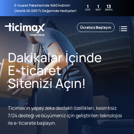
E-ticaret Paketlerinde %60 İndirim!
1
1
13
GÜN
SAAT
DAKIKA
Üstelik 50.000 TL Değerinde Hediyeler!
Ücretsiz Başlayın
Dakikalar İçinde
E-ticaret
Sitenizi Açın!
Ticimax'ın yapay zeka destekli özellikleri, kesintisiz
7/24 desteği ve büyümeniz için geliştirilen teknolojisi
ile e-ticarete başlayın.