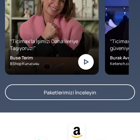
“Ticimax'la İşimizi Daha İleriye
“Ticimax'a b
Taşıyoruz!”
güveniyoruz. İ
Buse Terim
Burak Avcılar
BShop Kurucusu
Ketench.com – K
Paketlerimizi İnceleyin