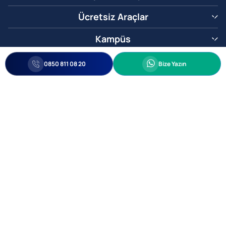
Ücretsiz Araçlar
Kampüs
0850 811 08 20
Whatsapp
0850 811 08 20
Bize Yazın
Biz Sizi Arayalım
•
•
Kişisel Verileri Korunma
Bilgi ve Veri Güvenliği Politikası
Gizlilik
© 2005-2026 Ticimax E Ticaret Yazılımları ve E Ticaret Paketleri Ticimax
Bilişim Teknolojileri A.Ş. Her Hakkı Saklıdır.
Allianz Tower Küçükbakkalköy Mah. Kayışdağı Cad. No:1
34750 Ataşehir / İstanbul