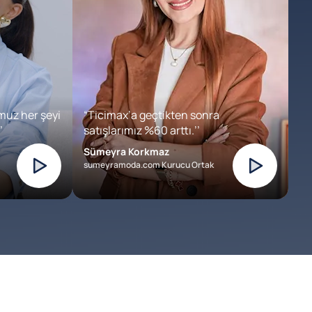
muz her şeyi
“Ticimax’a geçtikten sonra
’
satışlarımız %60 arttı.’’
Sümeyra Korkmaz
sumeyramoda.com Kurucu Ortak