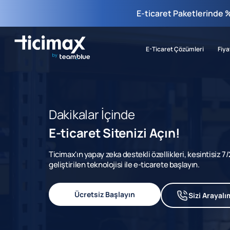
E-ticaret Paketlerinde 
E-Ticaret Çözümleri
Fiya
Dakikalar İçinde
E-ticaret Sitenizi Açın!
Ticimax'ın yapay zeka destekli özellikleri, kesintisiz 
geliştirilen teknolojisi ile e-ticarete başlayın.
Ücretsiz Başlayın
Sizi Arayalı