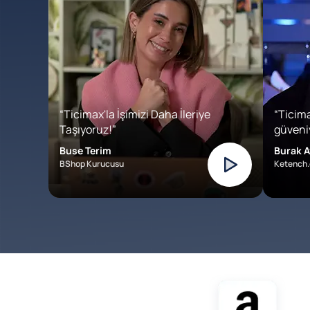
“Ticimax'la İşimizi Daha İleriye
“Ticima
Taşıyoruz!”
güveniy
Buse Terim
Burak A
BShop Kurucusu
Ketench.