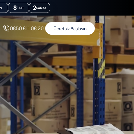
8
2
N
SAAT
DAKIKA
0850 811 08 20
Ücretsiz Başlayın