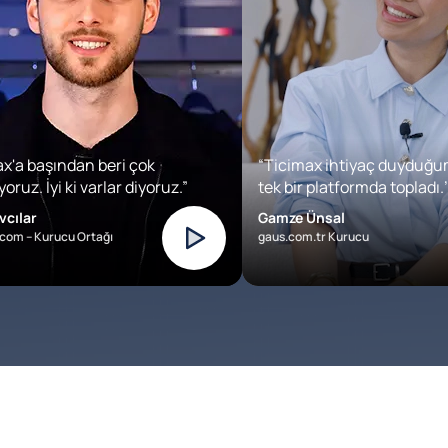
x'a başından beri çok
“Ticimax ihtiyaç duyduğu
oruz. İyi ki varlar diyoruz.”
tek bir platformda topladı.’
vcılar
Gamze Ünsal
com – Kurucu Ortağı
gaus.com.tr Kurucu