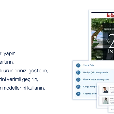
e
ı yapın,
rtırın,
li ürünlerinizi gösterin,
ni verimli geçirin,
odellerini kullanın.