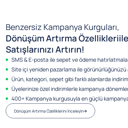
Benzersiz Kampanya Kurguları,
Dönüşüm Artırma Özellikleri
il
Satışlarınızı Artırın!
SMS & E-posta ile sepet ve ödeme hatırlatmalar
Site içi yeniden pazarlama ile görünürlüğünüzü a
Ürün, kategori, sepet gibi farklı alanlarda indirim
Üyelerinize özel indirimlerle kampanya dönemleri
400+ Kampanya kurgusuyla en güçlü kampanya m
Dönüşüm Artırma Özelliklerini İnceleyin