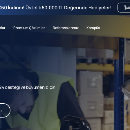
1
%60 İndirim! Üstelik 50.000 TL Değerinde Hediyeler!
GÜ
tlar
Premium Çözümler
Referanslarımız
Kampüs
7/24 desteği ve büyümeniz için
m