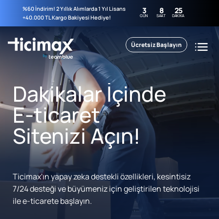
%60 İndirim! 2 Yıllık Alımlarda 1 Yıl Lisans
3
8
25
GÜN
SAAT
DAKIKA
+40.000 TL Kargo Bakiyesi Hediye!
Ücretsiz Başlayın
Dakikalar İçinde
E-ticaret
Sitenizi Açın!
Ticimax'ın yapay zeka destekli özellikleri, kesintisiz
7/24 desteği ve büyümeniz için geliştirilen teknolojisi
ile e-ticarete başlayın.