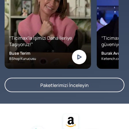
“Ticimax'la İşimizi Daha İleriye
“Ticimax'a b
Taşıyoruz!”
güveniyoruz. İ
Buse Terim
Burak Avcılar
BShop Kurucusu
Ketench.com – K
Paketlerimizi İnceleyin