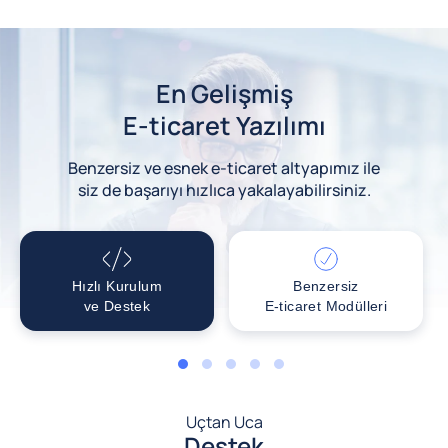
En Gelişmiş
E-ticaret Yazılımı
Benzersiz ve esnek e-ticaret altyapımız ile
siz de başarıyı hızlıca yakalayabilirsiniz.
Hızlı Kurulum
Benzersiz
ve Destek
E-ticaret Modülleri
1
2
3
4
5
Uçtan Uca
Destek