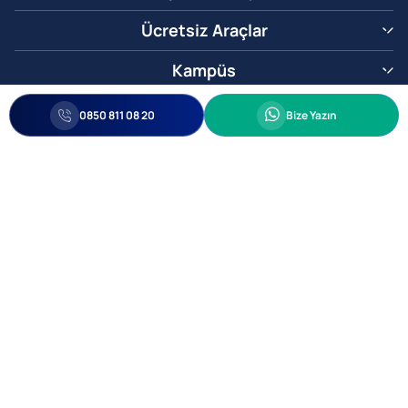
Ücretsiz Araçlar
Kampüs
0850 811 08 20
Whatsapp
0850 811 08 20
Bize Yazın
Biz Sizi Arayalım
•
•
Kişisel Verileri Korunma
Bilgi ve Veri Güvenliği Politikası
Gizlilik
© 2005-2026 Ticimax E Ticaret Yazılımları ve E Ticaret Paketleri Ticimax
Bilişim Teknolojileri A.Ş. Her Hakkı Saklıdır.
Allianz Tower Küçükbakkalköy Mah. Kayışdağı Cad. No:1
34750 Ataşehir / İstanbul