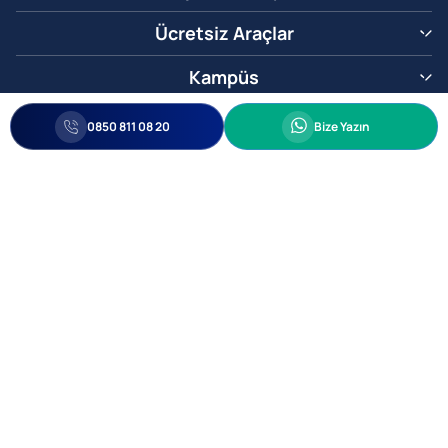
Ücretsiz Araçlar
Kampüs
0850 811 08 20
Whatsapp
0850 811 08 20
Bize Yazın
Biz Sizi Arayalım
•
•
Kişisel Verileri Korunma
Bilgi ve Veri Güvenliği Politikası
Gizlilik
© 2005-2026 Ticimax E Ticaret Yazılımları ve E Ticaret Paketleri Ticimax
Bilişim Teknolojileri A.Ş. Her Hakkı Saklıdır.
Allianz Tower Küçükbakkalköy Mah. Kayışdağı Cad. No:1
34750 Ataşehir / İstanbul