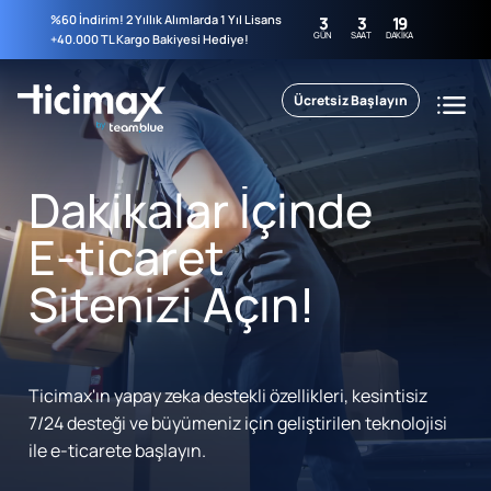
%60 İndirim! 2 Yıllık Alımlarda 1 Yıl Lisans
3
3
19
GÜN
SAAT
DAKIKA
+40.000 TL Kargo Bakiyesi Hediye!
Ücretsiz Başlayın
Dakikalar İçinde
E-ticaret
Sitenizi Açın!
Ticimax'ın yapay zeka destekli özellikleri, kesintisiz
7/24 desteği ve büyümeniz için geliştirilen teknolojisi
ile e-ticarete başlayın.