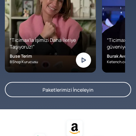
“Ticimax'la İşimizi Daha İleriye
“Ticimax'a b
Taşıyoruz!”
güveniyoruz. İ
Buse Terim
Burak Avcılar
BShop Kurucusu
Ketench.com – K
Paketlerimizi İnceleyin