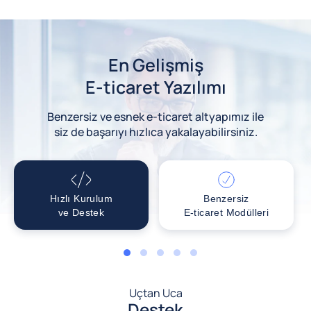
En Gelişmiş
E-ticaret Yazılımı
Benzersiz ve esnek e-ticaret altyapımız ile
siz de başarıyı hızlıca yakalayabilirsiniz.
Hızlı Kurulum
Benzersiz
ve Destek
E-ticaret Modülleri
1
2
3
4
5
Uçtan Uca
Destek