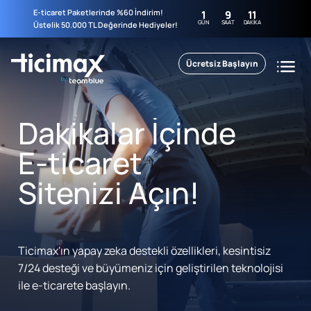
E-ticaret Paketlerinde %60 İndirim!
1
9
11
GÜN
SAAT
DAKIKA
Üstelik 50.000 TL Değerinde Hediyeler!
Ücretsiz Başlayın
Dakikalar İçinde
E-ticaret
Sitenizi Açın!
Ticimax'ın yapay zeka destekli özellikleri, kesintisiz
7/24 desteği ve büyümeniz için geliştirilen teknolojisi
ile e-ticarete başlayın.