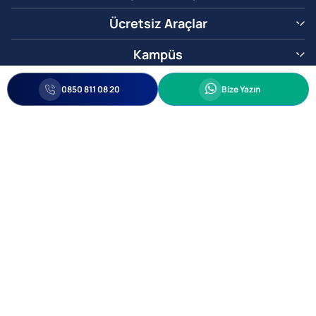
Ücretsiz Araçlar
Kampüs
0850 811 08 20
Whatsapp
0850 811 08 20
Bize Yazın
Biz Sizi Arayalım
•
•
Kişisel Verileri Korunma
Bilgi ve Veri Güvenliği Politikası
Gizlilik
© 2005-2026 Ticimax E Ticaret Yazılımları ve E Ticaret Paketleri Ticimax
Bilişim Teknolojileri A.Ş. Her Hakkı Saklıdır.
Allianz Tower Küçükbakkalköy Mah. Kayışdağı Cad. No:1
34750 Ataşehir / İstanbul