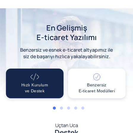
En Gelişmiş
E-ticaret Yazılımı
Benzersiz ve esnek e-ticaret altyapımız ile
siz de başarıyı hızlıca yakalayabilirsiniz.
Hızlı Kurulum
Benzersiz
ve Destek
E-ticaret Modülleri
1
2
3
4
5
Uçtan Uca
Destek