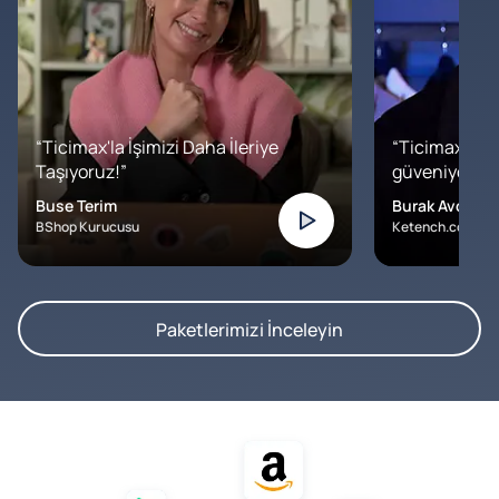
“Ticimax'la İşimizi Daha İleriye
“Ticimax'a b
Taşıyoruz!”
güveniyoruz. İ
Buse Terim
Burak Avcılar
BShop Kurucusu
Ketench.com – K
Paketlerimizi İnceleyin