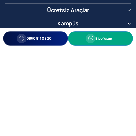
Ücretsiz Araçlar
Kampüs
0850 811 08 20
Whatsapp
0850 811 08 20
Bize Yazın
Biz Sizi Arayalım
•
•
Kişisel Verileri Korunma
Bilgi ve Veri Güvenliği Politikası
Gizlilik
© 2005-2026 Ticimax E Ticaret Yazılımları ve E Ticaret Paketleri Ticimax
Bilişim Teknolojileri A.Ş. Her Hakkı Saklıdır.
Allianz Tower Küçükbakkalköy Mah. Kayışdağı Cad. No:1
34750 Ataşehir / İstanbul