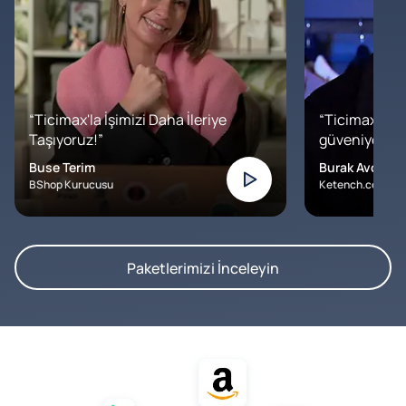
“Ticimax'la İşimizi Daha İleriye
“Ticimax'a b
Taşıyoruz!”
güveniyoruz. İ
Buse Terim
Burak Avcılar
BShop Kurucusu
Ketench.com – K
Paketlerimizi İnceleyin