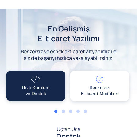
En Gelişmiş
E-ticaret Yazılımı
Benzersiz ve esnek e-ticaret altyapımız ile
siz de başarıyı hızlıca yakalayabilirsiniz.
Hızlı Kurulum
Benzersiz
ve Destek
E-ticaret Modülleri
1
2
3
4
5
Uçtan Uca
Destek