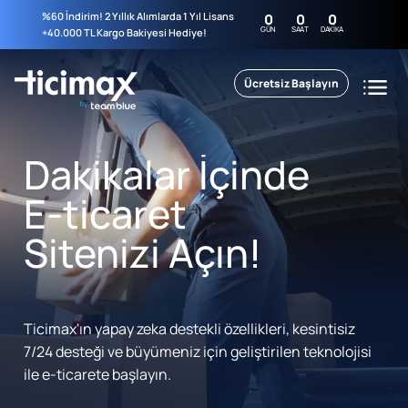
%60 İndirim! 2 Yıllık Alımlarda 1 Yıl Lisans
0
0
0
GÜN
SAAT
DAKIKA
+40.000 TL Kargo Bakiyesi Hediye!
Ücretsiz Başlayın
Dakikalar İçinde
E-ticaret
Sitenizi Açın!
Ticimax'ın yapay zeka destekli özellikleri, kesintisiz
7/24 desteği ve büyümeniz için geliştirilen teknolojisi
ile e-ticarete başlayın.