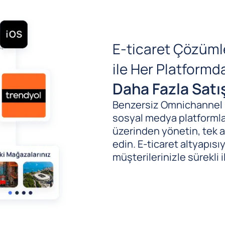
E-ticaret Çözüml
ile Her Platform
Daha Fazla Satı
Benzersiz Omnichannel (B
sosyal medya platformlar
üzerinden yönetin, tek al
edin. E-ticaret altyapıs
müşterilerinizle sürekli i