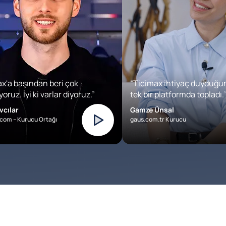
x'a başından beri çok
“Ticimax ihtiyaç duyduğu
oruz. İyi ki varlar diyoruz.”
tek bir platformda topladı.’
vcılar
Gamze Ünsal
com – Kurucu Ortağı
gaus.com.tr Kurucu