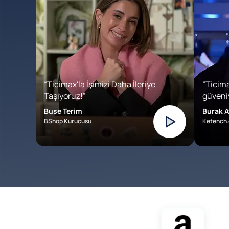
“Ticimax'la İşimizi Daha İleriye
“Ticima
Taşıyoruz!”
güveniy
Buse Terim
Burak A
BShop Kurucusu
Ketench.