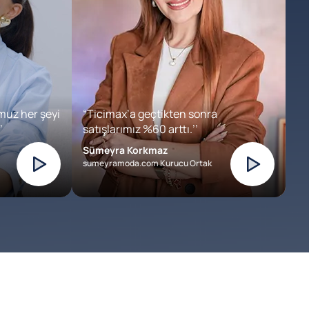
muz her şeyi
“Ticimax’a geçtikten sonra
’
satışlarımız %60 arttı.’’
Sümeyra Korkmaz
sumeyramoda.com Kurucu Ortak