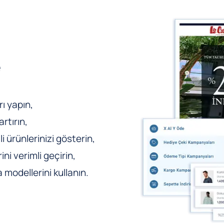
e
ı yapın,
rtırın,
li ürünlerinizi gösterin,
ni verimli geçirin,
odellerini kullanın.