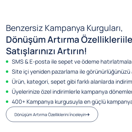
Benzersiz Kampanya Kurguları,
Dönüşüm Artırma Özellikleri
il
Satışlarınızı Artırın!
SMS & E-posta ile sepet ve ödeme hatırlatmalar
Site içi yeniden pazarlama ile görünürlüğünüzü a
Ürün, kategori, sepet gibi farklı alanlarda indirim
Üyelerinize özel indirimlerle kampanya dönemleri
400+ Kampanya kurgusuyla en güçlü kampanya m
Dönüşüm Artırma Özelliklerini İnceleyin