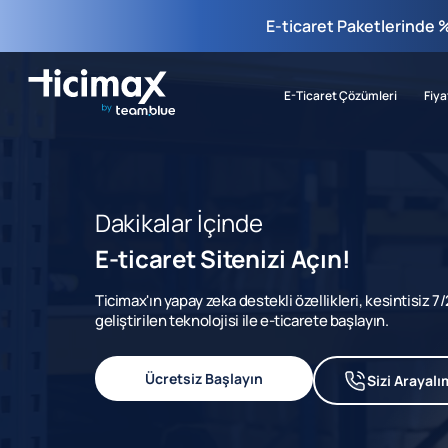
E-ticaret Paketlerinde 
E-Ticaret Çözümleri
Fiya
Dakikalar İçinde
E-ticaret Sitenizi Açın!
Ticimax'ın yapay zeka destekli özellikleri, kesintisiz 
geliştirilen teknolojisi ile e-ticarete başlayın.
Ücretsiz Başlayın
Sizi Arayalı