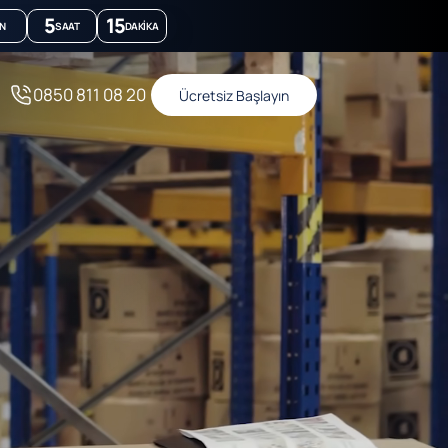
5
15
N
SAAT
DAKIKA
0850 811 08 20
Ücretsiz Başlayın