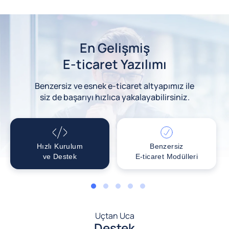
En Gelişmiş
E-ticaret Yazılımı
Benzersiz ve esnek e-ticaret altyapımız ile
siz de başarıyı hızlıca yakalayabilirsiniz.
Hızlı Kurulum
Benzersiz
ve Destek
E-ticaret Modülleri
1
2
3
4
5
Uçtan Uca
Destek