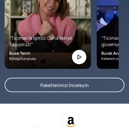
“Ticimax'la İşimizi Daha İleriye
“Ticimax'a b
Taşıyoruz!”
güveniyoruz. İ
Buse Terim
Burak Avcılar
BShop Kurucusu
Ketench.com – K
Paketlerimizi İnceleyin