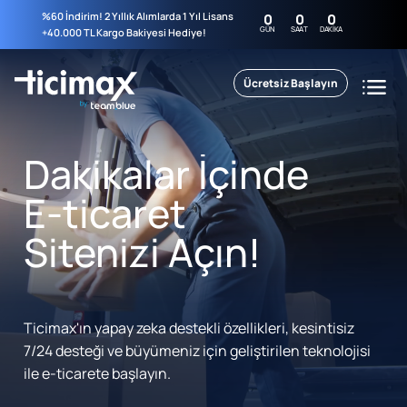
%60 İndirim! 2 Yıllık Alımlarda 1 Yıl Lisans
0
0
0
GÜN
SAAT
DAKIKA
+40.000 TL Kargo Bakiyesi Hediye!
Ücretsiz Başlayın
Dakikalar İçinde
E-ticaret
Sitenizi Açın!
Ticimax'ın yapay zeka destekli özellikleri, kesintisiz
7/24 desteği ve büyümeniz için geliştirilen teknolojisi
ile e-ticarete başlayın.