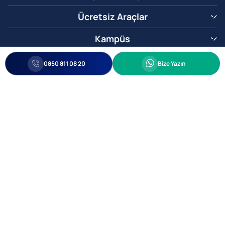
Ücretsiz Araçlar
Kampüs
0850 811 08 20
Whatsapp
0850 811 08 20
Bize Yazın
Biz Sizi Arayalım
•
•
Kişisel Verileri Korunma
Bilgi ve Veri Güvenliği Politikası
Gizlilik
© 2005-2026 Ticimax E Ticaret Yazılımları ve E Ticaret Paketleri Ticimax
Bilişim Teknolojileri A.Ş. Her Hakkı Saklıdır.
Allianz Tower Küçükbakkalköy Mah. Kayışdağı Cad. No:1
34750 Ataşehir / İstanbul