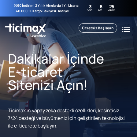
%60 İndirim! 2 Yıllık Alımlarda 1 Yıl Lisans
3
8
25
GÜN
SAAT
DAKIKA
+40.000 TL Kargo Bakiyesi Hediye!
Ücretsiz Başlayın
Dakikalar İçinde
E-ticaret
Sitenizi Açın!
Ticimax'ın yapay zeka destekli özellikleri, kesintisiz
7/24 desteği ve büyümeniz için geliştirilen teknolojisi
ile e-ticarete başlayın.