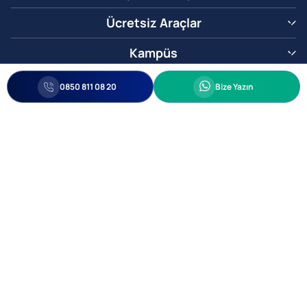
Ücretsiz Araçlar
Kampüs
0850 811 08 20
Whatsapp
0850 811 08 20
Bize Yazın
Biz Sizi Arayalım
•
•
Kişisel Verileri Korunma
Bilgi ve Veri Güvenliği Politikası
Gizlilik
© 2005-2026 Ticimax E Ticaret Yazılımları ve E Ticaret Paketleri Ticimax
Bilişim Teknolojileri A.Ş. Her Hakkı Saklıdır.
Allianz Tower Küçükbakkalköy Mah. Kayışdağı Cad. No:1
34750 Ataşehir / İstanbul