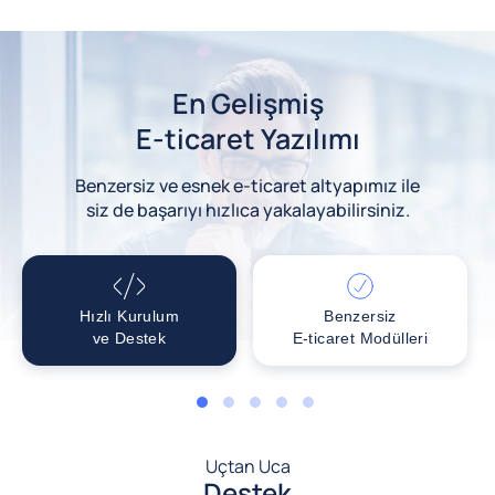
En Gelişmiş
E-ticaret Yazılımı
Benzersiz ve esnek e-ticaret altyapımız ile
siz de başarıyı hızlıca yakalayabilirsiniz.
Hızlı Kurulum
Benzersiz
ve Destek
E-ticaret Modülleri
1
2
3
4
5
Uçtan Uca
Destek