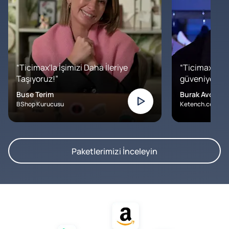
“Ticimax'la İşimizi Daha İleriye
“Ticimax'a b
Taşıyoruz!”
güveniyoruz. İ
Buse Terim
Burak Avcılar
BShop Kurucusu
Ketench.com – K
Paketlerimizi İnceleyin