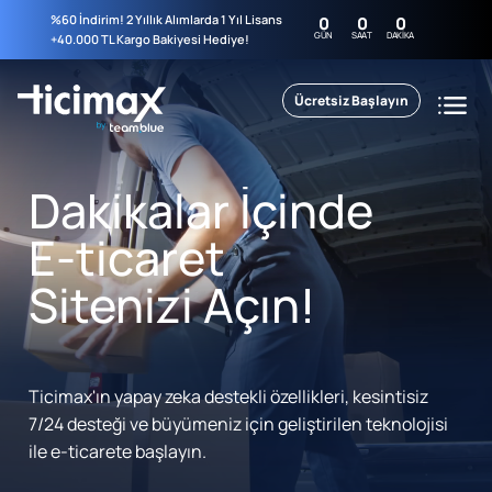
%60 İndirim! 2 Yıllık Alımlarda 1 Yıl Lisans
0
0
0
GÜN
SAAT
DAKIKA
+40.000 TL Kargo Bakiyesi Hediye!
Ücretsiz Başlayın
Dakikalar İçinde
E-ticaret
Sitenizi Açın!
Ticimax'ın yapay zeka destekli özellikleri, kesintisiz
7/24 desteği ve büyümeniz için geliştirilen teknolojisi
ile e-ticarete başlayın.