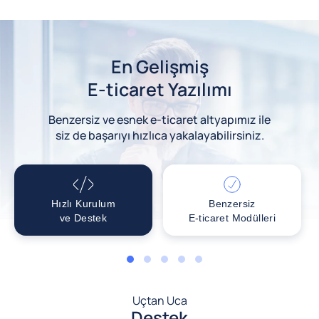
En Gelişmiş
E-ticaret Yazılımı
Benzersiz ve esnek e-ticaret altyapımız ile
siz de başarıyı hızlıca yakalayabilirsiniz.
Hızlı Kurulum
Benzersiz
ve Destek
E-ticaret Modülleri
1
2
3
4
5
Uçtan Uca
Destek