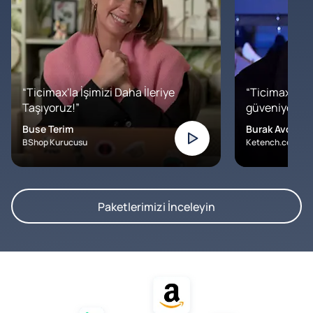
“Ticimax'la İşimizi Daha İleriye
“Ticimax'a b
Taşıyoruz!”
güveniyoruz. İ
Buse Terim
Burak Avcılar
BShop Kurucusu
Ketench.com – K
Paketlerimizi İnceleyin