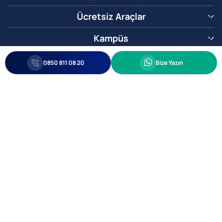
Ücretsiz Araçlar
Kampüs
0850 811 08 20
Whatsapp
0850 811 08 20
Bize Yazın
Biz Sizi Arayalım
•
•
Kişisel Verileri Korunma
Bilgi ve Veri Güvenliği Politikası
Gizlilik
© 2005-2026 Ticimax E Ticaret Yazılımları ve E Ticaret Paketleri Ticimax
Bilişim Teknolojileri A.Ş. Her Hakkı Saklıdır.
Allianz Tower Küçükbakkalköy Mah. Kayışdağı Cad. No:1
34750 Ataşehir / İstanbul