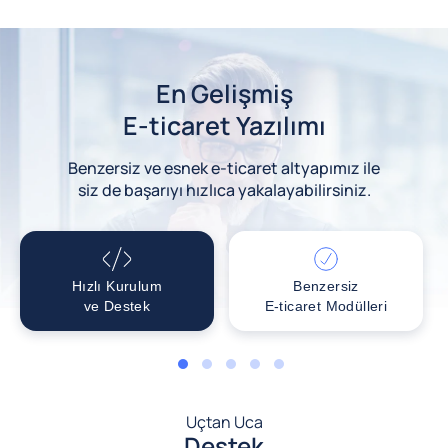
En Gelişmiş
E-ticaret Yazılımı
Benzersiz ve esnek e-ticaret altyapımız ile
siz de başarıyı hızlıca yakalayabilirsiniz.
Hızlı Kurulum
Benzersiz
ve Destek
E-ticaret Modülleri
1
2
3
4
5
Uçtan Uca
Destek