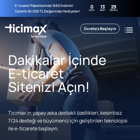
E-ticaret Paketlerinde %60 İndirim!
0
13
29
GÜN
SAAT
DAKIKA
Üstelik 50.000 TL Değerinde Hediyeler!
Ücretsiz Başlayın
Dakikalar İçinde
E-ticaret
Sitenizi Açın!
Ticimax'ın yapay zeka destekli özellikleri, kesintisiz
7/24 desteği ve büyümeniz için geliştirilen teknolojisi
ile e-ticarete başlayın.