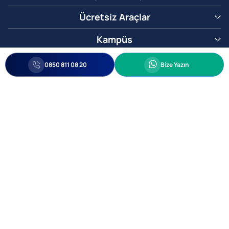
Ücretsiz Araçlar
Kampüs
0850 811 08 20
Whatsapp
0850 811 08 20
Bize Yazın
Biz Sizi Arayalım
•
•
Kişisel Verileri Korunma
Bilgi ve Veri Güvenliği Politikası
Gizlilik
© 2005-2026 Ticimax E Ticaret Yazılımları ve E Ticaret Paketleri Ticimax
Bilişim Teknolojileri A.Ş. Her Hakkı Saklıdır.
Allianz Tower Küçükbakkalköy Mah. Kayışdağı Cad. No:1
34750 Ataşehir / İstanbul