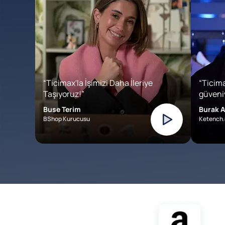
“Ticimax'la İşimizi Daha İleriye
“Ticima
Taşıyoruz!”
güveniy
Buse Terim
Burak A
BShop Kurucusu
Ketench.