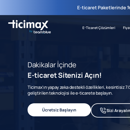
E-ticaret Paketlerinde 
E-Ticaret Çözümleri
Fiya
Dakikalar İçinde
E-ticaret Sitenizi Açın!
Ticimax'ın yapay zeka destekli özellikleri, kesintisiz 
geliştirilen teknolojisi ile e-ticarete başlayın.
Ücretsiz Başlayın
Sizi Arayalı