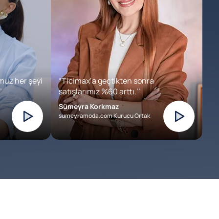
muz her şeyi
“Ticimax’a geçtikten sonra
’
satışlarımız %60 arttı.’’
Sümeyra Korkmaz
sumeyramoda.com Kurucu Ortak