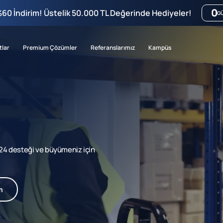
0
%60 İndirim! Üstelik 50.000 TL Değerinde Hediyeler!
G
tlar
Premium Çözümler
Referanslarımız
Kampüs
7/24 desteği ve büyümeniz için
m