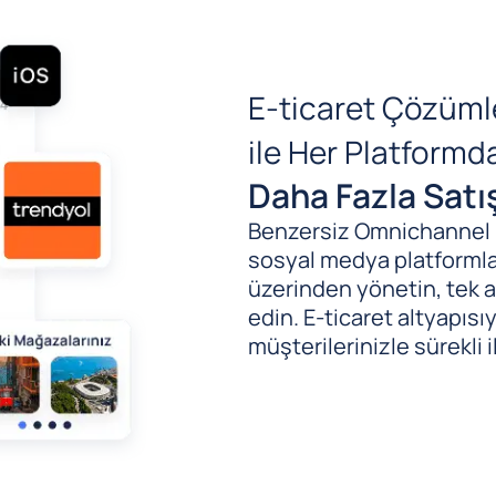
E-ticaret Çözüml
ile Her Platform
Daha Fazla Satı
Benzersiz Omnichannel (B
sosyal medya platformlar
üzerinden yönetin, tek al
edin. E-ticaret altyapıs
müşterilerinizle sürekli i