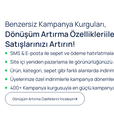
Benzersiz Kampanya Kurguları,
Dönüşüm Artırma Özellikleri
il
Satışlarınızı Artırın!
SMS & E-posta ile sepet ve ödeme hatırlatmalar
Site içi yeniden pazarlama ile görünürlüğünüzü a
Ürün, kategori, sepet gibi farklı alanlarda indirim
Üyelerinize özel indirimlerle kampanya dönemleri
400+ Kampanya kurgusuyla en güçlü kampanya m
Dönüşüm Artırma Özelliklerini İnceleyin