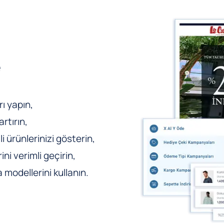
e
ı yapın,
rtırın,
li ürünlerinizi gösterin,
ni verimli geçirin,
odellerini kullanın.