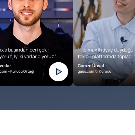
x'a başından beri çok
“Ticimax ihtiyaç duyduğu
oruz. İyi ki varlar diyoruz.”
tek bir platformda topladı.’
vcılar
Gamze Ünsal
com – Kurucu Ortağı
gaus.com.tr Kurucu