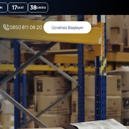
17
38
ÜN
SAAT
DAKIKA
0850 811 08 20
Ücretsiz Başlayın