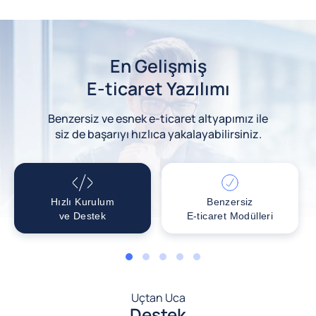
En Gelişmiş
E-ticaret Yazılımı
Benzersiz ve esnek e-ticaret altyapımız ile
siz de başarıyı hızlıca yakalayabilirsiniz.
Hızlı Kurulum
Benzersiz
ve Destek
E-ticaret Modülleri
1
2
3
4
5
Uçtan Uca
Destek