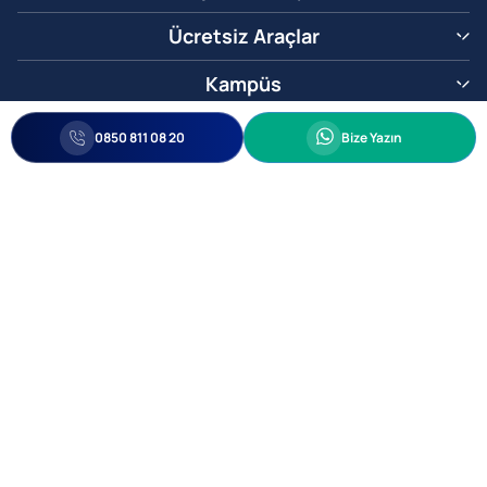
Ücretsiz Araçlar
Kampüs
0850 811 08 20
Whatsapp
0850 811 08 20
Bize Yazın
Biz Sizi Arayalım
•
•
Kişisel Verileri Korunma
Bilgi ve Veri Güvenliği Politikası
Gizlilik
© 2005-2026 Ticimax E Ticaret Yazılımları ve E Ticaret Paketleri Ticimax
Bilişim Teknolojileri A.Ş. Her Hakkı Saklıdır.
Allianz Tower Küçükbakkalköy Mah. Kayışdağı Cad. No:1
34750 Ataşehir / İstanbul