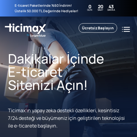
E-ticaret Paketlerinde %60 İndirim!
0
20
43
GÜN
SAAT
DAKIKA
Üstelik 50.000 TL Değerinde Hediyeler!
Ücretsiz Başlayın
Dakikalar İçinde
E-ticaret
Sitenizi Açın!
Ticimax'ın yapay zeka destekli özellikleri, kesintisiz
7/24 desteği ve büyümeniz için geliştirilen teknolojisi
ile e-ticarete başlayın.