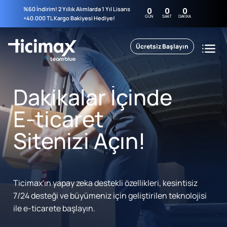
%60 İndirim! 2 Yıllık Alımlarda 1 Yıl Lisans
0
0
0
GÜN
SAAT
DAKIKA
+40.000 TL Kargo Bakiyesi Hediye!
Ücretsiz Başlayın
Dakikalar İçinde
E-ticaret
Sitenizi Açın!
Ticimax'ın yapay zeka destekli özellikleri, kesintisiz
7/24 desteği ve büyümeniz için geliştirilen teknolojisi
ile e-ticarete başlayın.