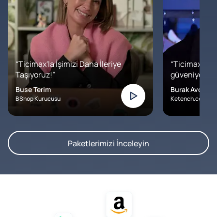
“Ticimax'la İşimizi Daha İleriye
“Ticimax'a b
Taşıyoruz!”
güveniyoruz. İ
Buse Terim
Burak Avcılar
BShop Kurucusu
Ketench.com – K
Paketlerimizi İnceleyin