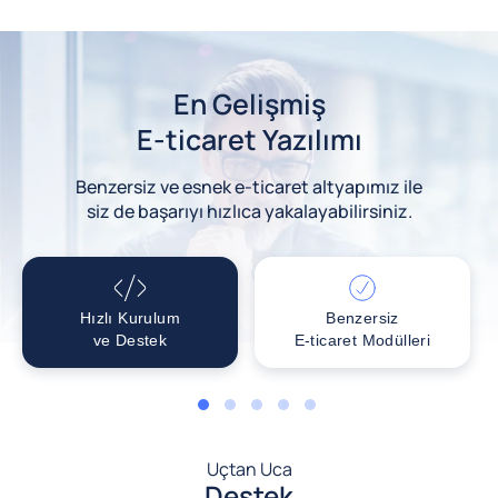
En Gelişmiş
E-ticaret Yazılımı
Benzersiz ve esnek e-ticaret altyapımız ile
siz de başarıyı hızlıca yakalayabilirsiniz.
Hızlı Kurulum
Benzersiz
ve Destek
E-ticaret Modülleri
1
2
3
4
5
Uçtan Uca
Destek