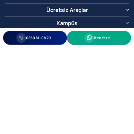
Ücretsiz Araçlar
Kampüs
0850 811 08 20
Whatsapp
0850 811 08 20
Bize Yazın
Biz Sizi Arayalım
•
•
Kişisel Verileri Korunma
Bilgi ve Veri Güvenliği Politikası
Gizlilik
© 2005-2026 Ticimax E Ticaret Yazılımları ve E Ticaret Paketleri Ticimax
Bilişim Teknolojileri A.Ş. Her Hakkı Saklıdır.
Allianz Tower Küçükbakkalköy Mah. Kayışdağı Cad. No:1
34750 Ataşehir / İstanbul