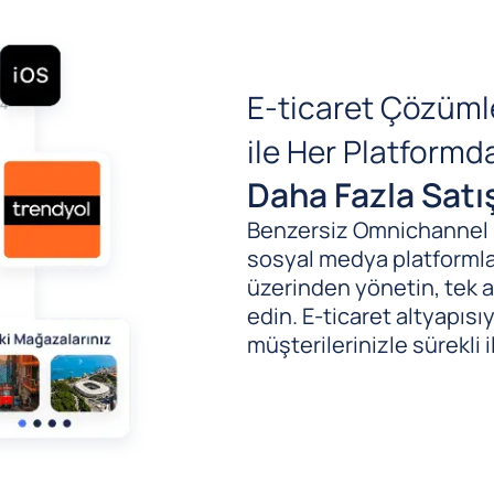
E-ticaret Çözüml
ile Her Platform
Daha Fazla Satı
Benzersiz Omnichannel (B
sosyal medya platformlar
üzerinden yönetin, tek al
edin. E-ticaret altyapıs
müşterilerinizle sürekli i