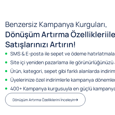
Benzersiz Kampanya Kurguları,
Dönüşüm Artırma Özellikleri
il
Satışlarınızı Artırın!
SMS & E-posta ile sepet ve ödeme hatırlatmalar
Site içi yeniden pazarlama ile görünürlüğünüzü a
Ürün, kategori, sepet gibi farklı alanlarda indirim
Üyelerinize özel indirimlerle kampanya dönemleri
400+ Kampanya kurgusuyla en güçlü kampanya m
Dönüşüm Artırma Özelliklerini İnceleyin