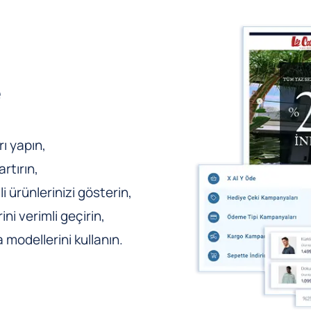
e
ı yapın,
rtırın,
li ürünlerinizi gösterin,
ni verimli geçirin,
odellerini kullanın.