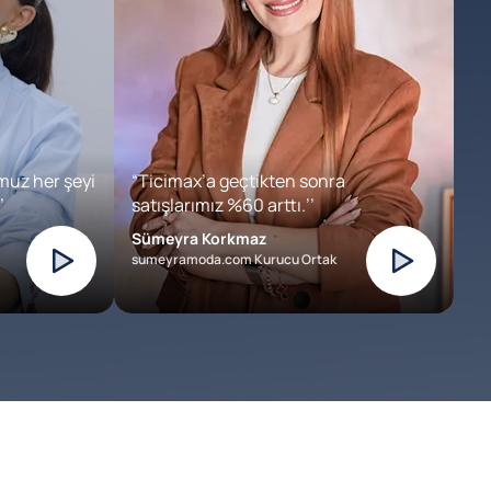
muz her şeyi
“Ticimax’a geçtikten sonra
’
satışlarımız %60 arttı.’’
Sümeyra Korkmaz
sumeyramoda.com Kurucu Ortak