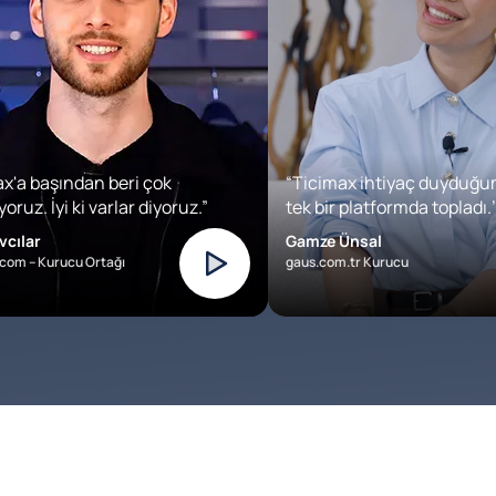
x'a başından beri çok
“Ticimax ihtiyaç duyduğu
oruz. İyi ki varlar diyoruz.”
tek bir platformda topladı.’
vcılar
Gamze Ünsal
com – Kurucu Ortağı
gaus.com.tr Kurucu