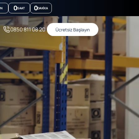
0
0
ÜN
SAAT
DAKIKA
0850 811 08 20
Ücretsiz Başlayın