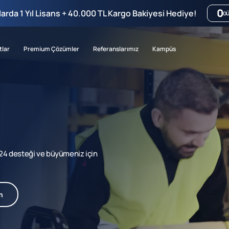
0
mlarda 1 Yıl Lisans + 40.000 TL Kargo Bakiyesi Hediye!
G
tlar
Premium Çözümler
Referanslarımız
Kampüs
7/24 desteği ve büyümeniz için
m