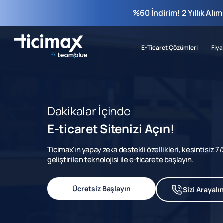
%60 İndirim! 2 Yıllık Alı
E-Ticaret Çözümleri
Fiya
Dakikalar İçinde
E-ticaret Sitenizi Açın!
Ticimax'ın yapay zeka destekli özellikleri, kesintisiz 
geliştirilen teknolojisi ile e-ticarete başlayın.
Ücretsiz Başlayın
Sizi Arayalı