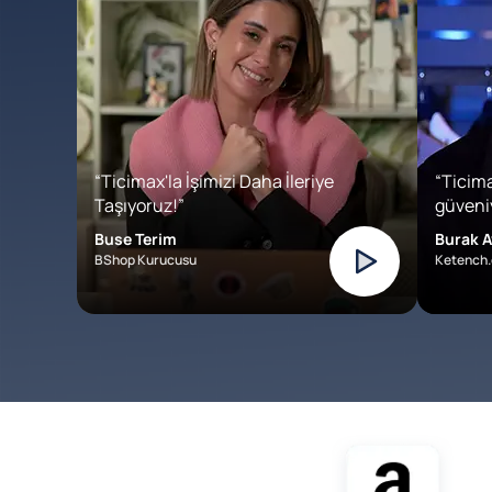
“Ticimax'la İşimizi Daha İleriye
“Ticima
Taşıyoruz!”
güveniy
Buse Terim
Burak A
BShop Kurucusu
Ketench.