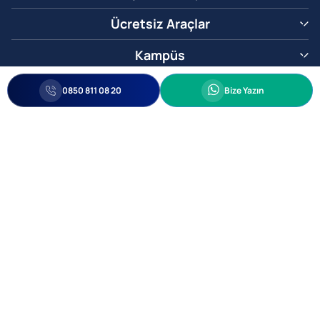
Ücretsiz Araçlar
Kampüs
0850 811 08 20
Whatsapp
0850 811 08 20
Bize Yazın
Biz Sizi Arayalım
•
•
Kişisel Verileri Korunma
Bilgi ve Veri Güvenliği Politikası
Gizlilik
© 2005-2026 Ticimax E Ticaret Yazılımları ve E Ticaret Paketleri Ticimax
Bilişim Teknolojileri A.Ş. Her Hakkı Saklıdır.
Allianz Tower Küçükbakkalköy Mah. Kayışdağı Cad. No:1
34750 Ataşehir / İstanbul