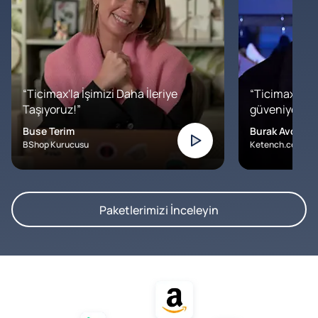
“Ticimax'la İşimizi Daha İleriye
“Ticimax'a b
Taşıyoruz!”
güveniyoruz. İ
Buse Terim
Burak Avcılar
BShop Kurucusu
Ketench.com – K
Paketlerimizi İnceleyin