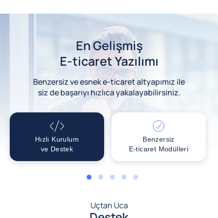
En Gelişmiş
E-ticaret Yazılımı
Benzersiz ve esnek e-ticaret altyapımız ile
siz de başarıyı hızlıca yakalayabilirsiniz.
Hızlı Kurulum
Benzersiz
ve Destek
E-ticaret Modülleri
1
2
3
4
5
Uçtan Uca
Destek