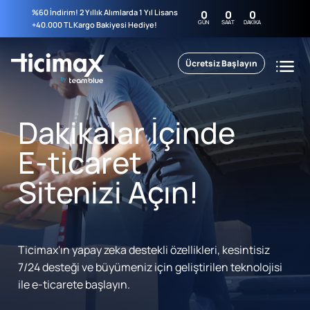
%60 İndirim! 2 Yıllık Alımlarda 1 Yıl Lisans
0
0
0
GÜN
SAAT
DAKIKA
+40.000 TL Kargo Bakiyesi Hediye!
Ücretsiz Başlayın
Dakikalar İçinde
E-ticaret
Sitenizi Açın!
Ticimax'ın yapay zeka destekli özellikleri, kesintisiz
7/24 desteği ve büyümeniz için geliştirilen teknolojisi
ile e-ticarete başlayın.