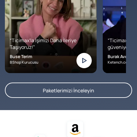
“Ticimax'la İşimizi Daha İleriye
“Ticimax'a b
Taşıyoruz!”
güveniyoruz. İ
Buse Terim
Burak Avcılar
BShop Kurucusu
Ketench.com – K
Paketlerimizi İnceleyin