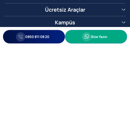
Ücretsiz Araçlar
Kampüs
0850 811 08 20
Whatsapp
0850 811 08 20
Bize Yazın
Biz Sizi Arayalım
•
•
Kişisel Verileri Korunma
Bilgi ve Veri Güvenliği Politikası
Gizlilik
© 2005-2026 Ticimax E Ticaret Yazılımları ve E Ticaret Paketleri Ticimax
Bilişim Teknolojileri A.Ş. Her Hakkı Saklıdır.
Allianz Tower Küçükbakkalköy Mah. Kayışdağı Cad. No:1
34750 Ataşehir / İstanbul