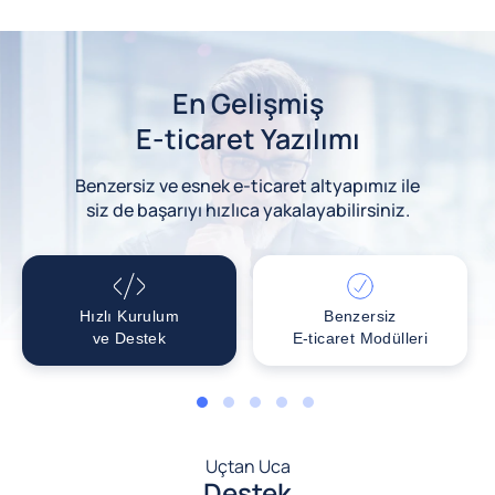
En Gelişmiş
E-ticaret Yazılımı
Benzersiz ve esnek e-ticaret altyapımız ile
siz de başarıyı hızlıca yakalayabilirsiniz.
Hızlı Kurulum
Benzersiz
ve Destek
E-ticaret Modülleri
1
2
3
4
5
Uçtan Uca
Destek