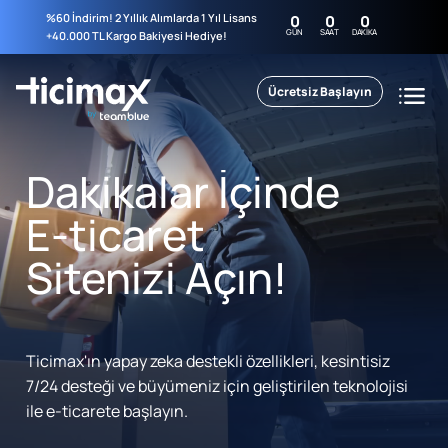
%60 İndirim! 2 Yıllık Alımlarda 1 Yıl Lisans
0
0
0
GÜN
SAAT
DAKIKA
+40.000 TL Kargo Bakiyesi Hediye!
Ücretsiz Başlayın
Dakikalar İçinde
E-ticaret
Sitenizi Açın!
Ticimax'ın yapay zeka destekli özellikleri, kesintisiz
7/24 desteği ve büyümeniz için geliştirilen teknolojisi
ile e-ticarete başlayın.