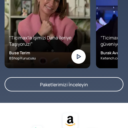
“Ticimax'la İşimizi Daha İleriye
“Ticimax'a b
Taşıyoruz!”
güveniyoruz. İ
Buse Terim
Burak Avcılar
BShop Kurucusu
Ketench.com – K
Paketlerimizi İnceleyin