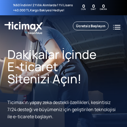
%60 İndirim! 2 Yıllık Alımlarda 1 Yıl Lisans
0
0
0
GÜN
SAAT
DAKIKA
+40.000 TL Kargo Bakiyesi Hediye!
Ücretsiz Başlayın
Dakikalar İçinde
E-ticaret
Sitenizi Açın!
Ticimax'ın yapay zeka destekli özellikleri, kesintisiz
7/24 desteği ve büyümeniz için geliştirilen teknolojisi
ile e-ticarete başlayın.