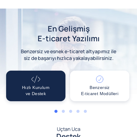
En Gelişmiş
E-ticaret Yazılımı
Benzersiz ve esnek e-ticaret altyapımız ile
siz de başarıyı hızlıca yakalayabilirsiniz.
Hızlı Kurulum
Benzersiz
ve Destek
E-ticaret Modülleri
1
2
3
4
5
Uçtan Uca
Destek