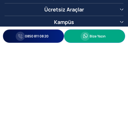
Ücretsiz Araçlar
Kampüs
0850 811 08 20
Whatsapp
0850 811 08 20
Bize Yazın
Biz Sizi Arayalım
•
•
Kişisel Verileri Korunma
Bilgi ve Veri Güvenliği Politikası
Gizlilik
© 2005-2026 Ticimax E Ticaret Yazılımları ve E Ticaret Paketleri Ticimax
Bilişim Teknolojileri A.Ş. Her Hakkı Saklıdır.
Allianz Tower Küçükbakkalköy Mah. Kayışdağı Cad. No:1
34750 Ataşehir / İstanbul