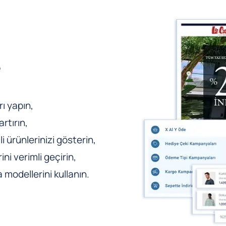
e
ı yapın,
rtırın,
li ürünlerinizi gösterin,
ni verimli geçirin,
odellerini kullanın.