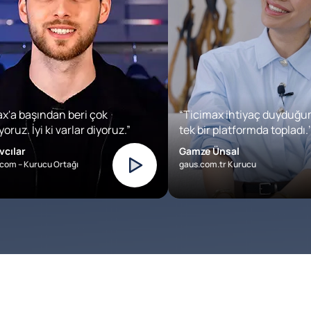
x'a başından beri çok
“Ticimax ihtiyaç duyduğu
oruz. İyi ki varlar diyoruz.”
tek bir platformda topladı.’
vcılar
Gamze Ünsal
com – Kurucu Ortağı
gaus.com.tr Kurucu