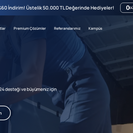
0
%60 İndirim! Üstelik 50.000 TL Değerinde Hediyeler!
G
tlar
Premium Çözümler
Referanslarımız
Kampüs
7/24 desteği ve büyümeniz için
m