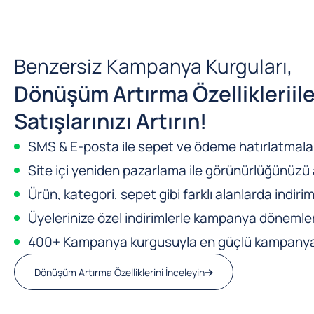
Benzersiz Kampanya Kurguları,
Dönüşüm Artırma Özellikleri
il
Satışlarınızı Artırın!
SMS & E-posta ile sepet ve ödeme hatırlatmalar
Site içi yeniden pazarlama ile görünürlüğünüzü a
Ürün, kategori, sepet gibi farklı alanlarda indirim
Üyelerinize özel indirimlerle kampanya dönemleri
400+ Kampanya kurgusuyla en güçlü kampanya m
Dönüşüm Artırma Özelliklerini İnceleyin