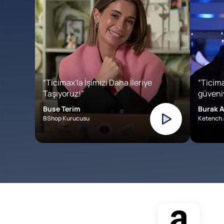
“Ticimax'la İşimizi Daha İleriye
“Ticima
Taşıyoruz!”
güveniy
Buse Terim
Burak A
BShop Kurucusu
Ketench.