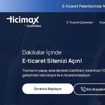
E-ticaret Paketlerinde 
E-Ticaret Çözümleri
Fiya
Dakikalar İçinde
E-ticaret Sitenizi Açın!
Ticimax'ın yapay zeka destekli özellikleri, kesintisiz 
geliştirilen teknolojisi ile e-ticarete başlayın.
Ücretsiz Başlayın
Sizi Arayalı