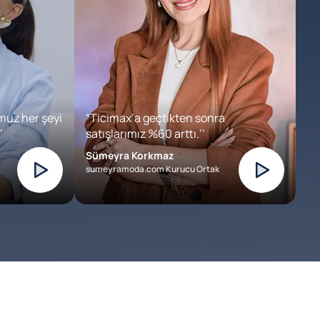
muz her şeyi
“Ticimax’a geçtikten sonra
’
satışlarımız %60 arttı.’’
Sümeyra Korkmaz
sumeyramoda.com Kurucu Ortak