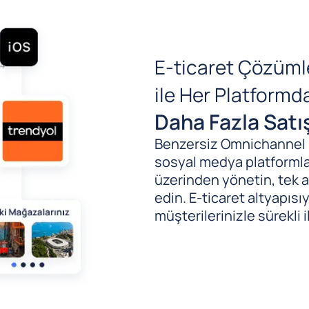
E-ticaret Çözüml
ile Her Platform
Daha Fazla Satı
Benzersiz Omnichannel (B
sosyal medya platformlar
üzerinden yönetin, tek al
edin. E-ticaret altyapıs
müşterilerinizle sürekli i