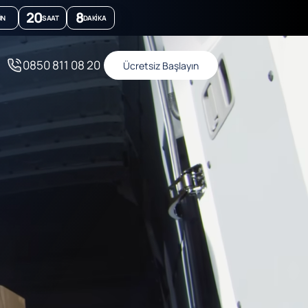
20
8
ÜN
SAAT
DAKIKA
0850 811 08 20
Ücretsiz Başlayın