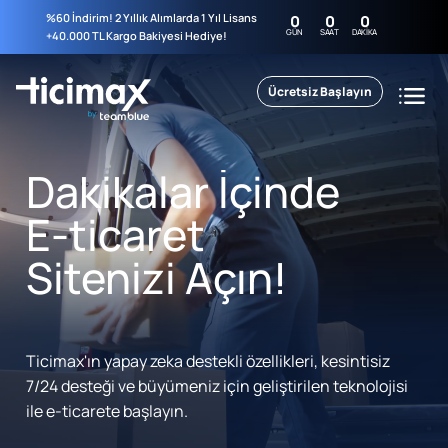
%60 İndirim! 2 Yıllık Alımlarda 1 Yıl Lisans
0
0
0
GÜN
SAAT
DAKIKA
+40.000 TL Kargo Bakiyesi Hediye!
Ücretsiz Başlayın
Dakikalar İçinde
E-ticaret
Sitenizi Açın!
Ticimax'ın yapay zeka destekli özellikleri, kesintisiz
7/24 desteği ve büyümeniz için geliştirilen teknolojisi
ile e-ticarete başlayın.