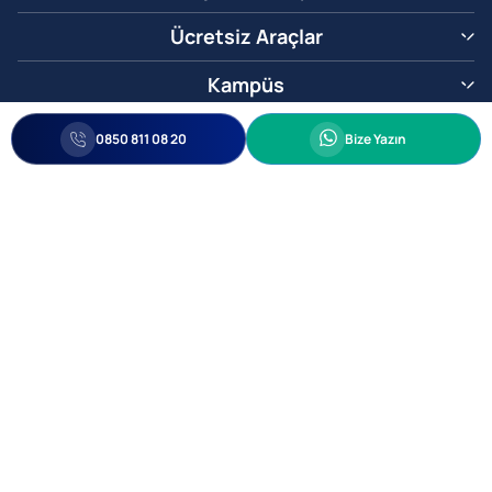
Ücretsiz Araçlar
Kampüs
0850 811 08 20
Whatsapp
0850 811 08 20
Bize Yazın
Biz Sizi Arayalım
•
•
Kişisel Verileri Korunma
Bilgi ve Veri Güvenliği Politikası
Gizlilik
© 2005-2026 Ticimax E Ticaret Yazılımları ve E Ticaret Paketleri Ticimax
Bilişim Teknolojileri A.Ş. Her Hakkı Saklıdır.
Allianz Tower Küçükbakkalköy Mah. Kayışdağı Cad. No:1
34750 Ataşehir / İstanbul