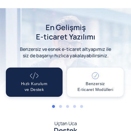
En Gelişmiş
E-ticaret Yazılımı
Benzersiz ve esnek e-ticaret altyapımız ile
siz de başarıyı hızlıca yakalayabilirsiniz.
Hızlı Kurulum
Benzersiz
ve Destek
E-ticaret Modülleri
1
2
3
4
5
Uçtan Uca
Destek