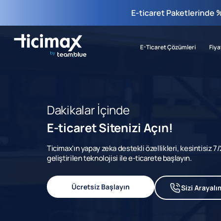
E-ticaret Paketlerinde 
E-Ticaret Çözümleri
Fiya
Dakikalar İçinde
E-ticaret Sitenizi Açın!
Ticimax'ın yapay zeka destekli özellikleri, kesintisiz 
geliştirilen teknolojisi ile e-ticarete başlayın.
Ücretsiz Başlayın
Sizi Arayalı