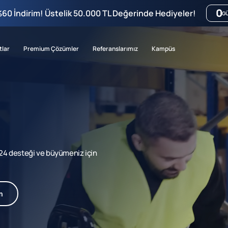
0
%60 İndirim! Üstelik 50.000 TL Değerinde Hediyeler!
G
tlar
Premium Çözümler
Referanslarımız
Kampüs
7/24 desteği ve büyümeniz için
m