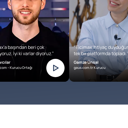
x'a başından beri çok
“Ticimax ihtiyaç duyduğu
oruz. İyi ki varlar diyoruz.”
tek bir platformda topladı.’
vcılar
Gamze Ünsal
com – Kurucu Ortağı
gaus.com.tr Kurucu