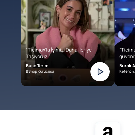
“Ticimax'la İşimizi Daha İleriye
“Ticima
Taşıyoruz!”
güveniy
Buse Terim
Burak A
BShop Kurucusu
Ketench.