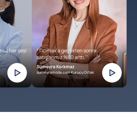
muz her şeyi
“Ticimax’a geçtikten sonra
’
satışlarımız %60 arttı.’’
Sümeyra Korkmaz
sumeyramoda.com Kurucu Ortak