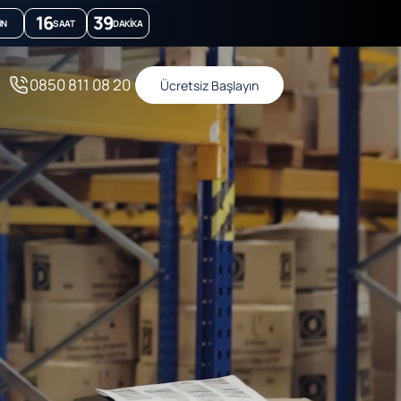
16
39
ÜN
SAAT
DAKIKA
0850 811 08 20
Ücretsiz Başlayın