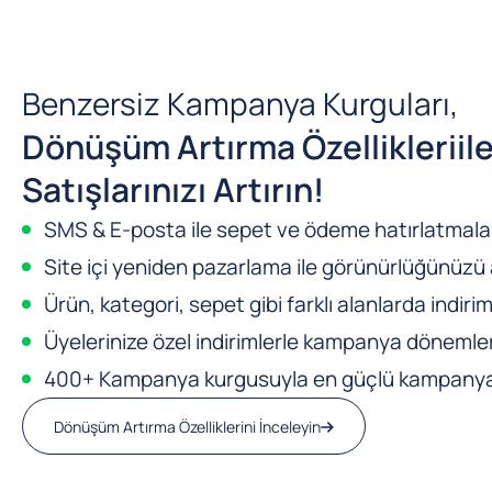
Benzersiz Kampanya Kurguları,
Dönüşüm Artırma Özellikleri
il
Satışlarınızı Artırın!
SMS & E-posta ile sepet ve ödeme hatırlatmalar
Site içi yeniden pazarlama ile görünürlüğünüzü a
Ürün, kategori, sepet gibi farklı alanlarda indirim
Üyelerinize özel indirimlerle kampanya dönemleri
400+ Kampanya kurgusuyla en güçlü kampanya m
Dönüşüm Artırma Özelliklerini İnceleyin