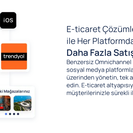
E-ticaret Çözüml
ile Her Platform
Daha Fazla Satı
Benzersiz Omnichannel (B
sosyal medya platformlar
üzerinden yönetin, tek al
edin. E-ticaret altyapıs
müşterilerinizle sürekli i