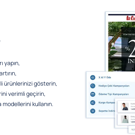
e
ı yapın,
rtırın,
li ürünlerinizi gösterin,
ni verimli geçirin,
odellerini kullanın.