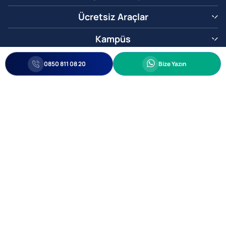
Ücretsiz Araçlar
Kampüs
0850 811 08 20
Whatsapp
0850 811 08 20
Bize Yazın
Biz Sizi Arayalım
•
•
Kişisel Verileri Korunma
Bilgi ve Veri Güvenliği Politikası
Gizlilik
© 2005-2026 Ticimax E Ticaret Yazılımları ve E Ticaret Paketleri Ticimax
Bilişim Teknolojileri A.Ş. Her Hakkı Saklıdır.
Allianz Tower Küçükbakkalköy Mah. Kayışdağı Cad. No:1
34750 Ataşehir / İstanbul