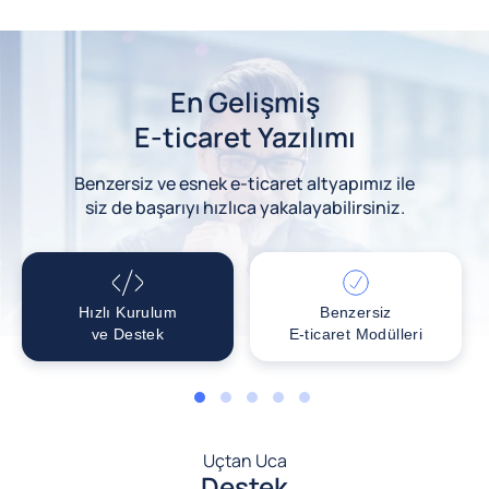
En Gelişmiş
E-ticaret Yazılımı
Benzersiz ve esnek e-ticaret altyapımız ile
siz de başarıyı hızlıca yakalayabilirsiniz.
Hızlı Kurulum
Benzersiz
ve Destek
E-ticaret Modülleri
1
2
3
4
5
Uçtan Uca
Destek