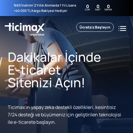
%60 İndirim! 2 Yıllık Alımlarda 1 Yıl Lisans
0
0
0
GÜN
SAAT
DAKIKA
+40.000 TL Kargo Bakiyesi Hediye!
Ücretsiz Başlayın
Dakikalar İçinde
E-ticaret
Sitenizi Açın!
Ticimax'ın yapay zeka destekli özellikleri, kesintisiz
7/24 desteği ve büyümeniz için geliştirilen teknolojisi
ile e-ticarete başlayın.