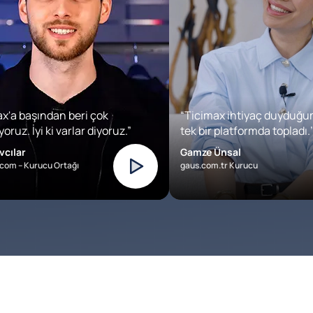
x'a başından beri çok
“Ticimax ihtiyaç duyduğu
oruz. İyi ki varlar diyoruz.”
tek bir platformda topladı.’
vcılar
Gamze Ünsal
com – Kurucu Ortağı
gaus.com.tr Kurucu