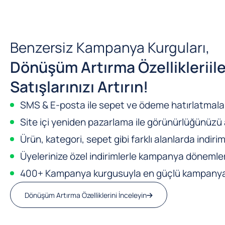
Benzersiz Kampanya Kurguları,
Dönüşüm Artırma Özellikleri
il
Satışlarınızı Artırın!
SMS & E-posta ile sepet ve ödeme hatırlatmalar
Site içi yeniden pazarlama ile görünürlüğünüzü a
Ürün, kategori, sepet gibi farklı alanlarda indirim
Üyelerinize özel indirimlerle kampanya dönemleri
400+ Kampanya kurgusuyla en güçlü kampanya m
Dönüşüm Artırma Özelliklerini İnceleyin