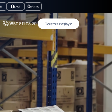
0
0
ÜN
SAAT
DAKIKA
0850 811 08 20
Ücretsiz Başlayın