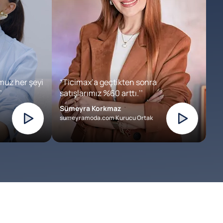
muz her şeyi
“Ticimax’a geçtikten sonra
’
satışlarımız %60 arttı.’’
Sümeyra Korkmaz
sumeyramoda.com Kurucu Ortak