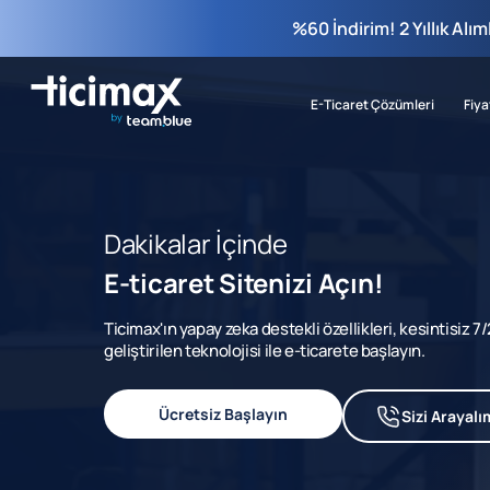
%60 İndirim! 2 Yıllık Alı
E-Ticaret Çözümleri
Fiya
Dakikalar İçinde
E-ticaret Sitenizi Açın!
Ticimax'ın yapay zeka destekli özellikleri, kesintisiz 
geliştirilen teknolojisi ile e-ticarete başlayın.
Ücretsiz Başlayın
Sizi Arayalı