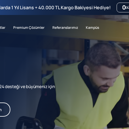
0
mlarda 1 Yıl Lisans + 40.000 TL Kargo Bakiyesi Hediye!
G
tlar
Premium Çözümler
Referanslarımız
Kampüs
7/24 desteği ve büyümeniz için
m