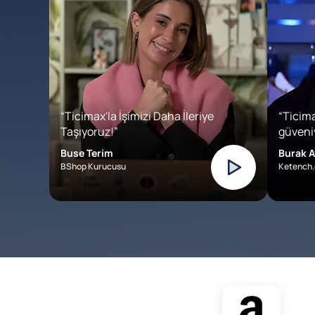
“Ticimax'la İşimizi Daha İleriye
“Ticima
Taşıyoruz!”
güveniy
Buse Terim
Burak A
BShop Kurucusu
Ketench.