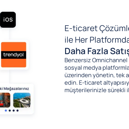
E-ticaret Çözüml
ile Her Platform
Daha Fazla Satı
Benzersiz Omnichannel (B
sosyal medya platformlar
üzerinden yönetin, tek al
edin. E-ticaret altyapıs
müşterilerinizle sürekli i