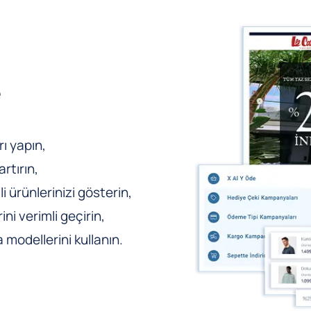
e
ı yapın,
rtırın,
li ürünlerinizi gösterin,
ni verimli geçirin,
odellerini kullanın.