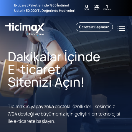
E-ticaret Paketlerinde %60 İndirim!
0
20
1
GÜN
SAAT
DAKIKA
Üstelik 50.000 TL Değerinde Hediyeler!
Ücretsiz Başlayın
Dakikalar İçinde
E-ticaret
Sitenizi Açın!
Ticimax'ın yapay zeka destekli özellikleri, kesintisiz
7/24 desteği ve büyümeniz için geliştirilen teknolojisi
ile e-ticarete başlayın.