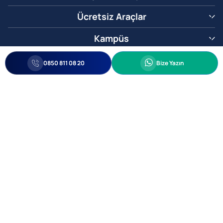
Ücretsiz Araçlar
Kampüs
0850 811 08 20
Whatsapp
0850 811 08 20
Bize Yazın
Biz Sizi Arayalım
•
•
Kişisel Verileri Korunma
Bilgi ve Veri Güvenliği Politikası
Gizlilik
© 2005-2026 Ticimax E Ticaret Yazılımları ve E Ticaret Paketleri Ticimax
Bilişim Teknolojileri A.Ş. Her Hakkı Saklıdır.
Allianz Tower Küçükbakkalköy Mah. Kayışdağı Cad. No:1
34750 Ataşehir / İstanbul