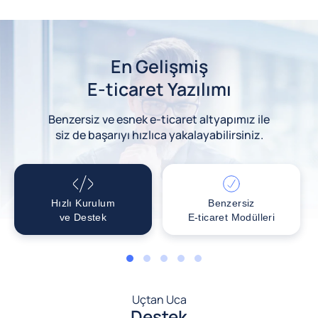
En Gelişmiş
E-ticaret Yazılımı
Benzersiz ve esnek e-ticaret altyapımız ile
siz de başarıyı hızlıca yakalayabilirsiniz.
Hızlı Kurulum
Benzersiz
ve Destek
E-ticaret Modülleri
1
2
3
4
5
Uçtan Uca
Destek