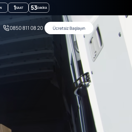
1
53
N
SAAT
DAKIKA
0850 811 08 20
Ücretsiz Başlayın