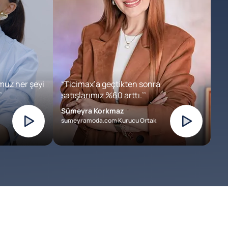
muz her şeyi
“Ticimax’a geçtikten sonra
’
satışlarımız %60 arttı.’’
Sümeyra Korkmaz
sumeyramoda.com Kurucu Ortak