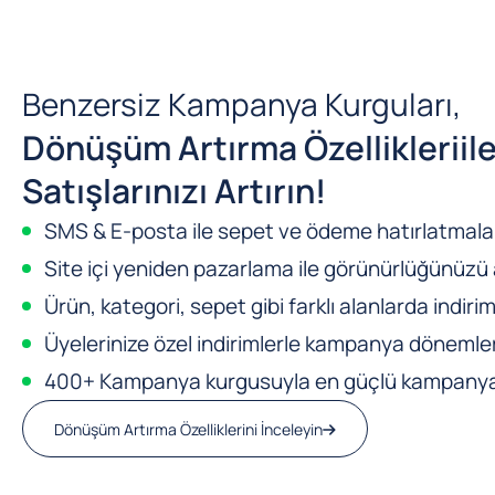
Benzersiz Kampanya Kurguları,
Dönüşüm Artırma Özellikleri
il
Satışlarınızı Artırın!
SMS & E-posta ile sepet ve ödeme hatırlatmalar
Site içi yeniden pazarlama ile görünürlüğünüzü a
Ürün, kategori, sepet gibi farklı alanlarda indirim
Üyelerinize özel indirimlerle kampanya dönemleri
400+ Kampanya kurgusuyla en güçlü kampanya m
Dönüşüm Artırma Özelliklerini İnceleyin