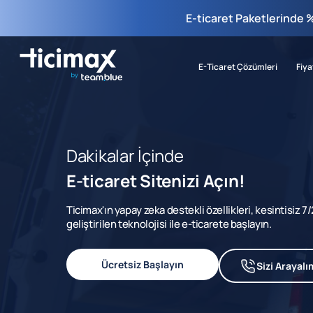
E-ticaret Paketlerinde 
E-Ticaret Çözümleri
Fiya
Dakikalar İçinde
E-ticaret Sitenizi Açın!
Ticimax'ın yapay zeka destekli özellikleri, kesintisiz 
geliştirilen teknolojisi ile e-ticarete başlayın.
Ücretsiz Başlayın
Sizi Arayalı