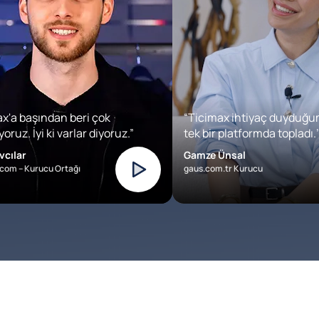
x'a başından beri çok
“Ticimax ihtiyaç duyduğu
oruz. İyi ki varlar diyoruz.”
tek bir platformda topladı.’
vcılar
Gamze Ünsal
com – Kurucu Ortağı
gaus.com.tr Kurucu