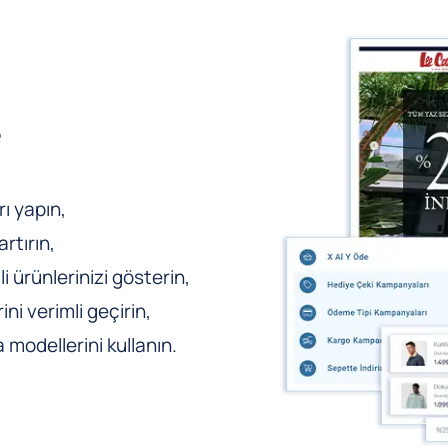
e
ı yapın,
rtırın,
li ürünlerinizi gösterin,
ni verimli geçirin,
odellerini kullanın.