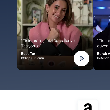
“Ticimax'la İşimizi Daha İleriye
“Ticima
Taşıyoruz!”
güveniy
Buse Terim
Burak A
BShop Kurucusu
Ketench.