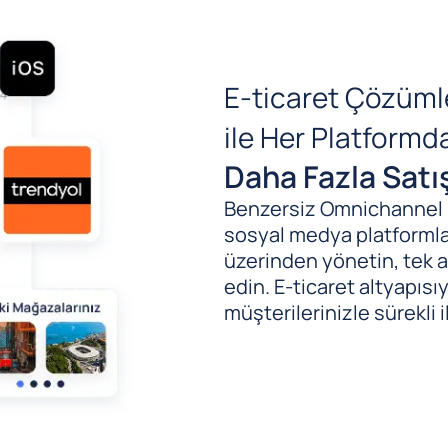
E-ticaret Çözüml
ile Her Platform
Daha Fazla Satı
Benzersiz Omnichannel (B
sosyal medya platformlar
üzerinden yönetin, tek al
edin. E-ticaret altyapıs
müşterilerinizle sürekli i