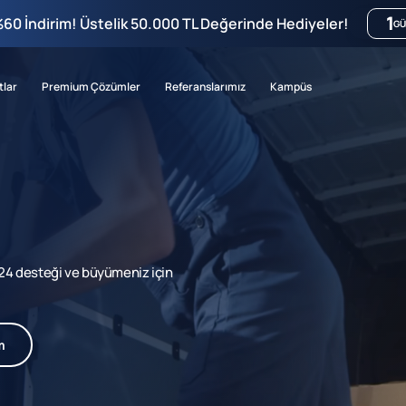
1
%60 İndirim! Üstelik 50.000 TL Değerinde Hediyeler!
GÜ
tlar
Premium Çözümler
Referanslarımız
Kampüs
7/24 desteği ve büyümeniz için
m