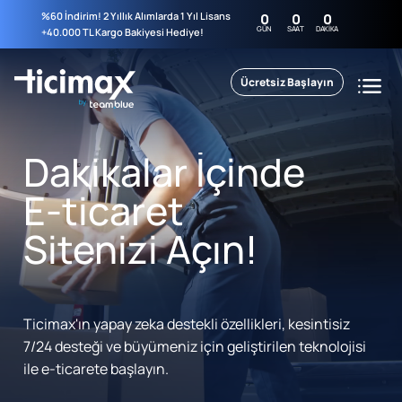
%60 İndirim! 2 Yıllık Alımlarda 1 Yıl Lisans
0
0
0
GÜN
SAAT
DAKIKA
+40.000 TL Kargo Bakiyesi Hediye!
Ücretsiz Başlayın
Dakikalar İçinde
E-ticaret
Sitenizi Açın!
Ticimax'ın yapay zeka destekli özellikleri, kesintisiz
7/24 desteği ve büyümeniz için geliştirilen teknolojisi
ile e-ticarete başlayın.