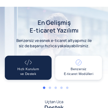
En Gelişmiş
E-ticaret Yazılımı
Benzersiz ve esnek e-ticaret altyapımız ile
siz de başarıyı hızlıca yakalayabilirsiniz.
Hızlı Kurulum
Benzersiz
ve Destek
E-ticaret Modülleri
1
2
3
4
5
Uçtan Uca
Destek