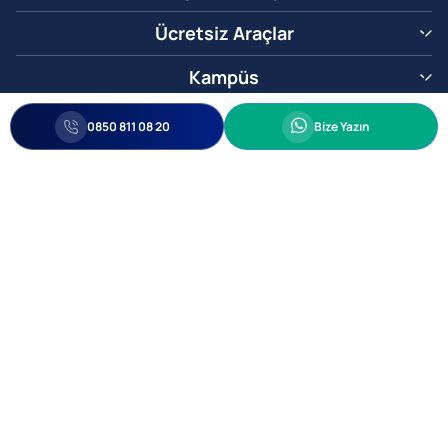
Ücretsiz Araçlar
Kampüs
0850 811 08 20
Whatsapp
0850 811 08 20
Bize Yazın
Biz Sizi Arayalım
•
•
Kişisel Verileri Korunma
Bilgi ve Veri Güvenliği Politikası
Gizlilik
© 2005-2026 Ticimax E Ticaret Yazılımları ve E Ticaret Paketleri Ticimax
Bilişim Teknolojileri A.Ş. Her Hakkı Saklıdır.
Allianz Tower Küçükbakkalköy Mah. Kayışdağı Cad. No:1
34750 Ataşehir / İstanbul