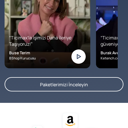
“Ticimax'la İşimizi Daha İleriye
“Ticimax'a b
Taşıyoruz!”
güveniyoruz. İ
Buse Terim
Burak Avcılar
BShop Kurucusu
Ketench.com – K
Paketlerimizi İnceleyin