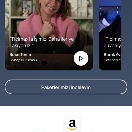
“Ticimax'la İşimizi Daha İleriye
“Ticimax'a b
Taşıyoruz!”
güveniyoruz. İ
Buse Terim
Burak Avcılar
BShop Kurucusu
Ketench.com – K
Paketlerimizi İnceleyin