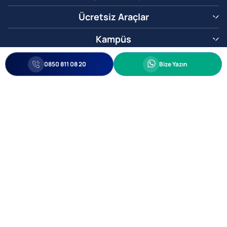
Ücretsiz Araçlar
Kampüs
0850 811 08 20
Whatsapp
0850 811 08 20
Bize Yazın
Biz Sizi Arayalım
•
•
Kişisel Verileri Korunma
Bilgi ve Veri Güvenliği Politikası
Gizlilik
© 2005-2026 Ticimax E Ticaret Yazılımları ve E Ticaret Paketleri Ticimax
Bilişim Teknolojileri A.Ş. Her Hakkı Saklıdır.
Allianz Tower Küçükbakkalköy Mah. Kayışdağı Cad. No:1
34750 Ataşehir / İstanbul