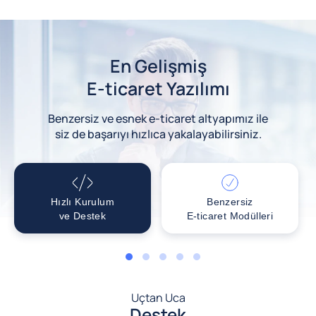
En Gelişmiş
E-ticaret Yazılımı
Benzersiz ve esnek e-ticaret altyapımız ile
siz de başarıyı hızlıca yakalayabilirsiniz.
Hızlı Kurulum
Benzersiz
ve Destek
E-ticaret Modülleri
1
2
3
4
5
Uçtan Uca
Destek