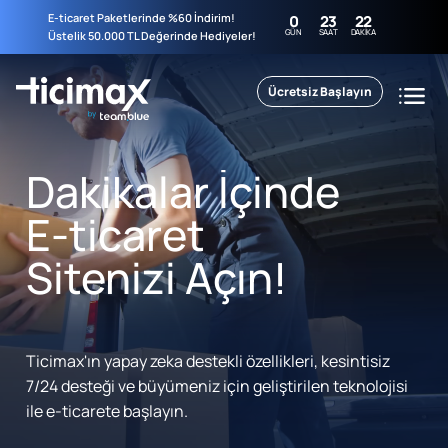
E-ticaret Paketlerinde %60 İndirim!
0
23
22
GÜN
SAAT
DAKIKA
Üstelik 50.000 TL Değerinde Hediyeler!
Ücretsiz Başlayın
Dakikalar İçinde
E-ticaret
Sitenizi Açın!
Ticimax'ın yapay zeka destekli özellikleri, kesintisiz
7/24 desteği ve büyümeniz için geliştirilen teknolojisi
ile e-ticarete başlayın.