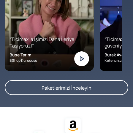
“Ticimax'la İşimizi Daha İleriye
“Ticimax'a b
Taşıyoruz!”
güveniyoruz. İ
Buse Terim
Burak Avcılar
BShop Kurucusu
Ketench.com – K
Paketlerimizi İnceleyin