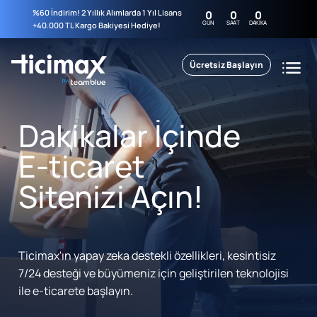
%60 İndirim! 2 Yıllık Alımlarda 1 Yıl Lisans
0
0
0
GÜN
SAAT
DAKIKA
+40.000 TL Kargo Bakiyesi Hediye!
Ücretsiz Başlayın
Dakikalar İçinde
E-ticaret
Sitenizi Açın!
Ticimax'ın yapay zeka destekli özellikleri, kesintisiz
7/24 desteği ve büyümeniz için geliştirilen teknolojisi
ile e-ticarete başlayın.