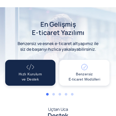
En Gelişmiş
E-ticaret Yazılımı
Benzersiz ve esnek e-ticaret altyapımız ile
siz de başarıyı hızlıca yakalayabilirsiniz.
Hızlı Kurulum
Benzersiz
ve Destek
E-ticaret Modülleri
1
2
3
4
5
Uçtan Uca
Destek