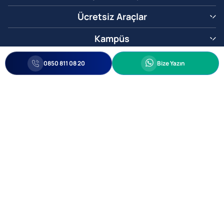
Ücretsiz Araçlar
Kampüs
0850 811 08 20
Whatsapp
0850 811 08 20
Bize Yazın
Biz Sizi Arayalım
•
•
Kişisel Verileri Korunma
Bilgi ve Veri Güvenliği Politikası
Gizlilik
© 2005-2026 Ticimax E Ticaret Yazılımları ve E Ticaret Paketleri Ticimax
Bilişim Teknolojileri A.Ş. Her Hakkı Saklıdır.
Allianz Tower Küçükbakkalköy Mah. Kayışdağı Cad. No:1
34750 Ataşehir / İstanbul