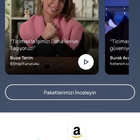
“Ticimax'la İşimizi Daha İleriye
“Ticimax'a b
Taşıyoruz!”
güveniyoruz. İ
Buse Terim
Burak Avcılar
BShop Kurucusu
Ketench.com – K
Paketlerimizi İnceleyin