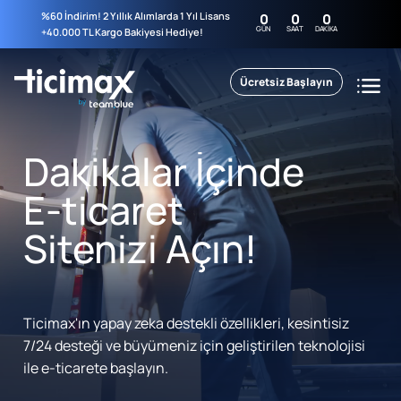
%60 İndirim! 2 Yıllık Alımlarda 1 Yıl Lisans
0
0
0
GÜN
SAAT
DAKIKA
+40.000 TL Kargo Bakiyesi Hediye!
Ücretsiz Başlayın
Dakikalar İçinde
E-ticaret
Sitenizi Açın!
Ticimax'ın yapay zeka destekli özellikleri, kesintisiz
7/24 desteği ve büyümeniz için geliştirilen teknolojisi
ile e-ticarete başlayın.