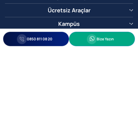
Ücretsiz Araçlar
Kampüs
0850 811 08 20
Whatsapp
0850 811 08 20
Bize Yazın
Biz Sizi Arayalım
•
•
Kişisel Verileri Korunma
Bilgi ve Veri Güvenliği Politikası
Gizlilik
© 2005-2026 Ticimax E Ticaret Yazılımları ve E Ticaret Paketleri Ticimax
Bilişim Teknolojileri A.Ş. Her Hakkı Saklıdır.
Allianz Tower Küçükbakkalköy Mah. Kayışdağı Cad. No:1
34750 Ataşehir / İstanbul