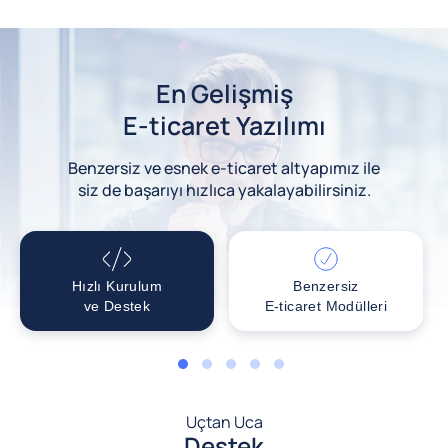
En Gelişmiş
E-ticaret Yazılımı
Benzersiz ve esnek e-ticaret altyapımız ile
siz de başarıyı hızlıca yakalayabilirsiniz.
Hızlı Kurulum
Benzersiz
ve Destek
E-ticaret Modülleri
1
2
3
4
5
Uçtan Uca
Destek