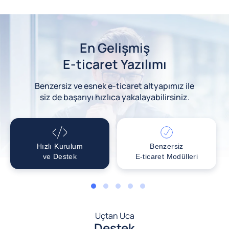
En Gelişmiş
E-ticaret Yazılımı
Benzersiz ve esnek e-ticaret altyapımız ile
siz de başarıyı hızlıca yakalayabilirsiniz.
Hızlı Kurulum
Benzersiz
ve Destek
E-ticaret Modülleri
1
2
3
4
5
Uçtan Uca
Destek