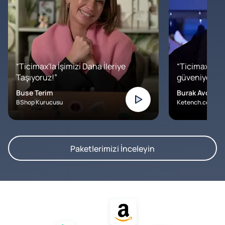
“Ticimax'la İşimizi Daha İleriye
“Ticimax'a b
Taşıyoruz!”
güveniyoruz. İ
Buse Terim
Burak Avcılar
BShop Kurucusu
Ketench.com – K
Paketlerimizi İnceleyin