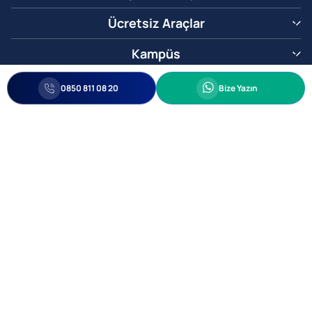
Ücretsiz Araçlar
Kampüs
0850 811 08 20
Whatsapp
0850 811 08 20
Bize Yazın
Biz Sizi Arayalım
•
•
Kişisel Verileri Korunma
Bilgi ve Veri Güvenliği Politikası
Gizlilik
© 2005-2026 Ticimax E Ticaret Yazılımları ve E Ticaret Paketleri Ticimax
Bilişim Teknolojileri A.Ş. Her Hakkı Saklıdır.
Allianz Tower Küçükbakkalköy Mah. Kayışdağı Cad. No:1
34750 Ataşehir / İstanbul