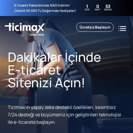
E-ticaret Paketlerinde %60 İndirim!
1
0
53
GÜN
SAAT
DAKIKA
Üstelik 50.000 TL Değerinde Hediyeler!
Ücretsiz Başlayın
Dakikalar İçinde
E-ticaret
Sitenizi Açın!
Ticimax'ın yapay zeka destekli özellikleri, kesintisiz
7/24 desteği ve büyümeniz için geliştirilen teknolojisi
ile e-ticarete başlayın.