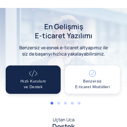
En Gelişmiş
E-ticaret Yazılımı
Benzersiz ve esnek e-ticaret altyapımız ile
siz de başarıyı hızlıca yakalayabilirsiniz.
Hızlı Kurulum
Benzersiz
ve Destek
E-ticaret Modülleri
1
2
3
4
5
Uçtan Uca
Destek