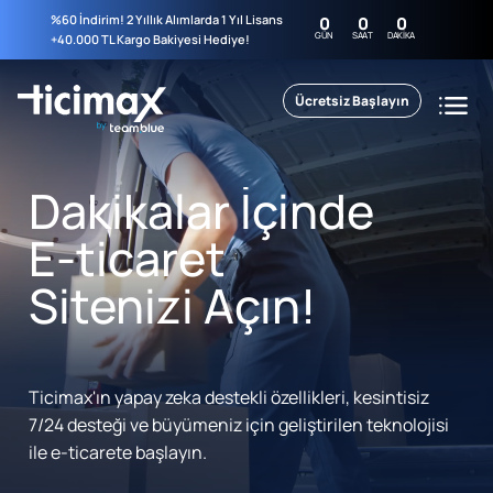
%60 İndirim! 2 Yıllık Alımlarda 1 Yıl Lisans
0
0
0
GÜN
SAAT
DAKIKA
+40.000 TL Kargo Bakiyesi Hediye!
Ücretsiz Başlayın
Dakikalar İçinde
E-ticaret
Sitenizi Açın!
Ticimax'ın yapay zeka destekli özellikleri, kesintisiz
7/24 desteği ve büyümeniz için geliştirilen teknolojisi
ile e-ticarete başlayın.