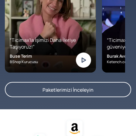
“Ticimax'la İşimizi Daha İleriye
“Ticimax'a b
Taşıyoruz!”
güveniyoruz. İ
Buse Terim
Burak Avcılar
BShop Kurucusu
Ketench.com – K
Paketlerimizi İnceleyin