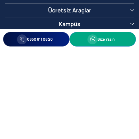
Ücretsiz Araçlar
Kampüs
0850 811 08 20
Whatsapp
0850 811 08 20
Bize Yazın
Biz Sizi Arayalım
•
•
Kişisel Verileri Korunma
Bilgi ve Veri Güvenliği Politikası
Gizlilik
© 2005-2026 Ticimax E Ticaret Yazılımları ve E Ticaret Paketleri Ticimax
Bilişim Teknolojileri A.Ş. Her Hakkı Saklıdır.
Allianz Tower Küçükbakkalköy Mah. Kayışdağı Cad. No:1
34750 Ataşehir / İstanbul