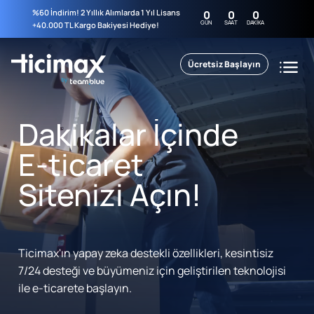
%60 İndirim! 2 Yıllık Alımlarda 1 Yıl Lisans
0
0
0
GÜN
SAAT
DAKIKA
+40.000 TL Kargo Bakiyesi Hediye!
Ücretsiz Başlayın
Dakikalar İçinde
E-ticaret
Sitenizi Açın!
Ticimax'ın yapay zeka destekli özellikleri, kesintisiz
7/24 desteği ve büyümeniz için geliştirilen teknolojisi
ile e-ticarete başlayın.