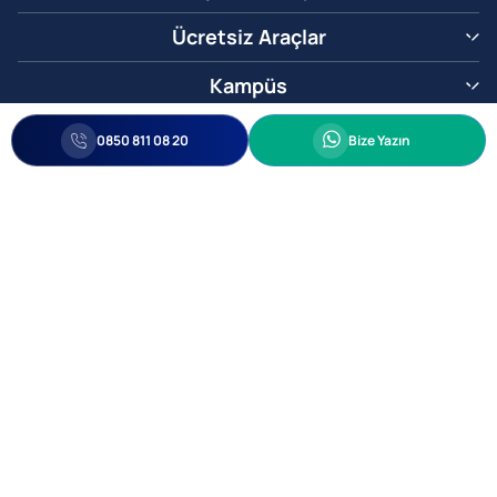
Ücretsiz Araçlar
Kampüs
0850 811 08 20
Whatsapp
0850 811 08 20
Bize Yazın
Biz Sizi Arayalım
•
•
Kişisel Verileri Korunma
Bilgi ve Veri Güvenliği Politikası
Gizlilik
© 2005-2026 Ticimax E Ticaret Yazılımları ve E Ticaret Paketleri Ticimax
Bilişim Teknolojileri A.Ş. Her Hakkı Saklıdır.
Allianz Tower Küçükbakkalköy Mah. Kayışdağı Cad. No:1
34750 Ataşehir / İstanbul