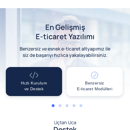
En Gelişmiş
E-ticaret Yazılımı
Benzersiz ve esnek e-ticaret altyapımız ile
siz de başarıyı hızlıca yakalayabilirsiniz.
Hızlı Kurulum
Benzersiz
ve Destek
E-ticaret Modülleri
1
2
3
4
5
Uçtan Uca
Destek