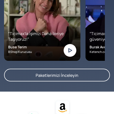
“Ticimax'la İşimizi Daha İleriye
“Ticimax'a b
Taşıyoruz!”
güveniyoruz. İ
Buse Terim
Burak Avcılar
BShop Kurucusu
Ketench.com – K
Paketlerimizi İnceleyin