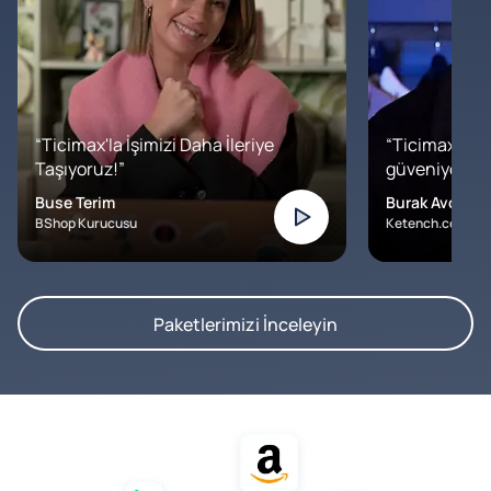
“Ticimax'la İşimizi Daha İleriye
“Ticimax'a b
Taşıyoruz!”
güveniyoruz. İ
Buse Terim
Burak Avcılar
BShop Kurucusu
Ketench.com – K
Paketlerimizi İnceleyin