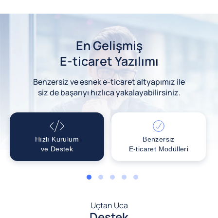
En Gelişmiş
E-ticaret Yazılımı
Benzersiz ve esnek e-ticaret altyapımız ile
siz de başarıyı hızlıca yakalayabilirsiniz.
Hızlı Kurulum
Benzersiz
ve Destek
E-ticaret Modülleri
1
2
3
4
5
Uçtan Uca
Destek