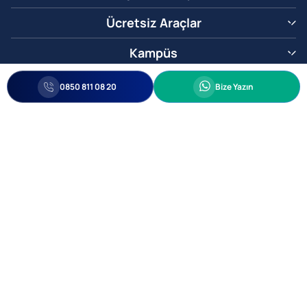
Ücretsiz Araçlar
Kampüs
0850 811 08 20
Whatsapp
0850 811 08 20
Bize Yazın
Biz Sizi Arayalım
•
•
Kişisel Verileri Korunma
Bilgi ve Veri Güvenliği Politikası
Gizlilik
© 2005-2026 Ticimax E Ticaret Yazılımları ve E Ticaret Paketleri Ticimax
Bilişim Teknolojileri A.Ş. Her Hakkı Saklıdır.
Allianz Tower Küçükbakkalköy Mah. Kayışdağı Cad. No:1
34750 Ataşehir / İstanbul