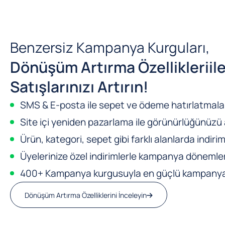
Benzersiz Kampanya Kurguları,
Dönüşüm Artırma Özellikleri
il
Satışlarınızı Artırın!
SMS & E-posta ile sepet ve ödeme hatırlatmalar
Site içi yeniden pazarlama ile görünürlüğünüzü a
Ürün, kategori, sepet gibi farklı alanlarda indirim
Üyelerinize özel indirimlerle kampanya dönemleri
400+ Kampanya kurgusuyla en güçlü kampanya m
Dönüşüm Artırma Özelliklerini İnceleyin