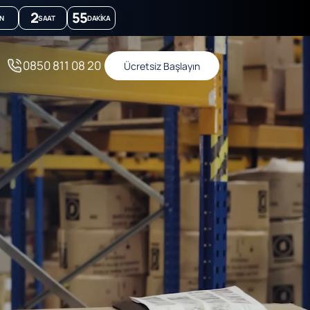
2
55
N
SAAT
DAKIKA
0850 811 08 20
Ücretsiz Başlayın