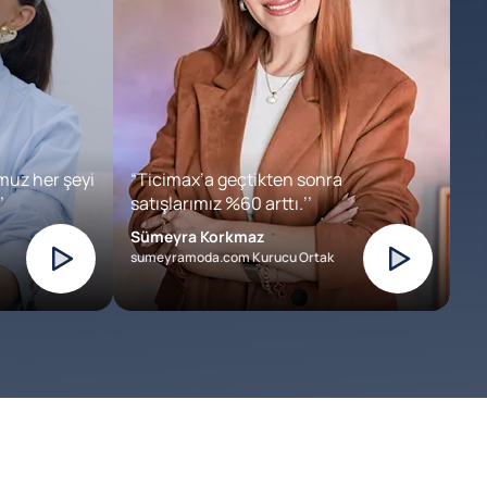
muz her şeyi
“Ticimax’a geçtikten sonra
’
satışlarımız %60 arttı.’’
Sümeyra Korkmaz
sumeyramoda.com Kurucu Ortak