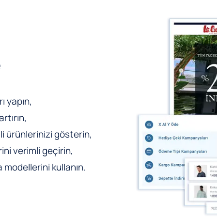
e
ı yapın,
rtırın,
li ürünlerinizi gösterin,
ni verimli geçirin,
odellerini kullanın.