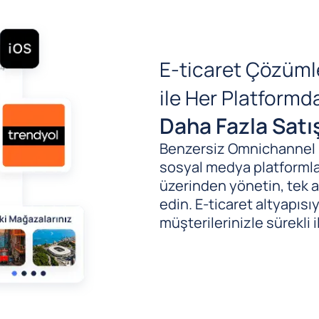
E-ticaret Çözüml
ile Her Platform
Daha Fazla Satı
Benzersiz Omnichannel (B
sosyal medya platformlar
üzerinden yönetin, tek al
edin. E-ticaret altyapıs
müşterilerinizle sürekli i