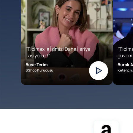
“Ticimax'la İşimizi Daha İleriye
“Ticima
Taşıyoruz!”
güveniy
Buse Terim
Burak A
BShop Kurucusu
Ketench.