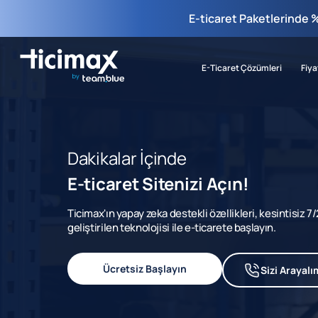
E-ticaret Paketlerinde 
E-Ticaret Çözümleri
Fiya
Dakikalar İçinde
E-ticaret Sitenizi Açın!
Ticimax'ın yapay zeka destekli özellikleri, kesintisiz 
geliştirilen teknolojisi ile e-ticarete başlayın.
Ücretsiz Başlayın
Sizi Arayalı