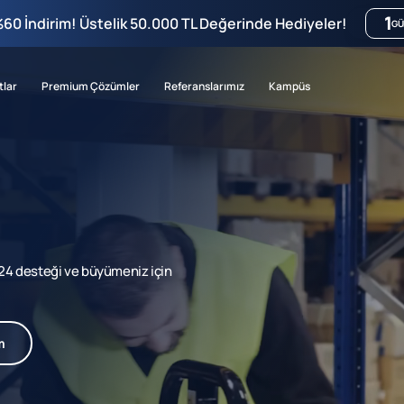
1
%60 İndirim! Üstelik 50.000 TL Değerinde Hediyeler!
GÜ
tlar
Premium Çözümler
Referanslarımız
Kampüs
7/24 desteği ve büyümeniz için
m