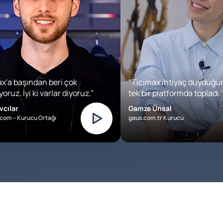
x'a başından beri çok
“Ticimax ihtiyaç duyduğu
oruz. İyi ki varlar diyoruz.”
tek bir platformda topladı.’
vcılar
Gamze Ünsal
com – Kurucu Ortağı
gaus.com.tr Kurucu