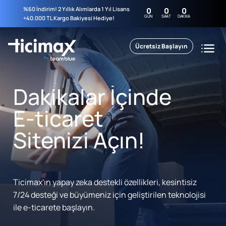
%60 İndirim! 2 Yıllık Alımlarda 1 Yıl Lisans
0
0
0
GÜN
SAAT
DAKIKA
+40.000 TL Kargo Bakiyesi Hediye!
Ücretsiz Başlayın
Dakikalar İçinde
E-ticaret
Sitenizi Açın!
Ticimax'ın yapay zeka destekli özellikleri, kesintisiz
7/24 desteği ve büyümeniz için geliştirilen teknolojisi
ile e-ticarete başlayın.