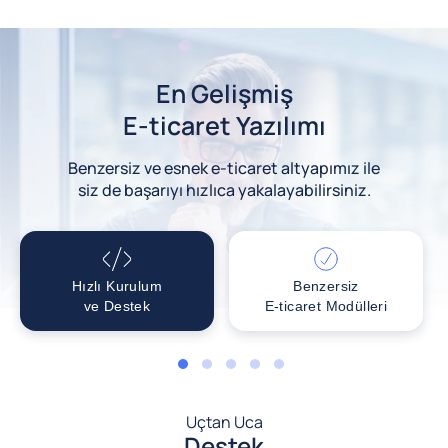
En Gelişmiş
E-ticaret Yazılımı
Benzersiz ve esnek e-ticaret altyapımız ile
siz de başarıyı hızlıca yakalayabilirsiniz.
Hızlı Kurulum
Benzersiz
ve Destek
E-ticaret Modülleri
1
2
3
4
5
Uçtan Uca
Destek