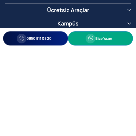
Ücretsiz Araçlar
Kampüs
0850 811 08 20
Whatsapp
0850 811 08 20
Bize Yazın
Biz Sizi Arayalım
•
•
Kişisel Verileri Korunma
Bilgi ve Veri Güvenliği Politikası
Gizlilik
© 2005-2026 Ticimax E Ticaret Yazılımları ve E Ticaret Paketleri Ticimax
Bilişim Teknolojileri A.Ş. Her Hakkı Saklıdır.
Allianz Tower Küçükbakkalköy Mah. Kayışdağı Cad. No:1
34750 Ataşehir / İstanbul