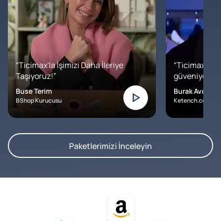
“Ticimax'la İşimizi Daha İleriye
“Ticimax'a b
Taşıyoruz!”
güveniyoruz. İ
Buse Terim
Burak Avcılar
BShop Kurucusu
Ketench.com – K
Paketlerimizi İnceleyin