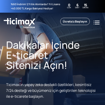
%60 İndirim! 2 Yıllık Alımlarda 1 Yıl Lisans
0
6
15
GÜN
SAAT
DAKIKA
+40.000 TL Kargo Bakiyesi Hediye!
Ücretsiz Başlayın
Dakikalar İçinde
E-ticaret
Sitenizi Açın!
Ticimax'ın yapay zeka destekli özellikleri, kesintisiz
7/24 desteği ve büyümeniz için geliştirilen teknolojisi
ile e-ticarete başlayın.