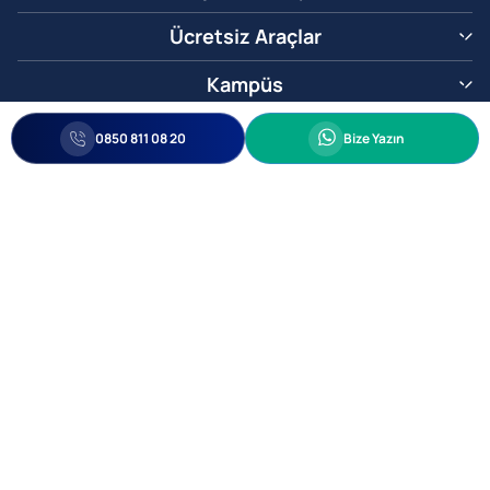
Ücretsiz Araçlar
Kampüs
0850 811 08 20
Whatsapp
0850 811 08 20
Bize Yazın
Biz Sizi Arayalım
•
•
Kişisel Verileri Korunma
Bilgi ve Veri Güvenliği Politikası
Gizlilik
© 2005-2026 Ticimax E Ticaret Yazılımları ve E Ticaret Paketleri Ticimax
Bilişim Teknolojileri A.Ş. Her Hakkı Saklıdır.
Allianz Tower Küçükbakkalköy Mah. Kayışdağı Cad. No:1
34750 Ataşehir / İstanbul