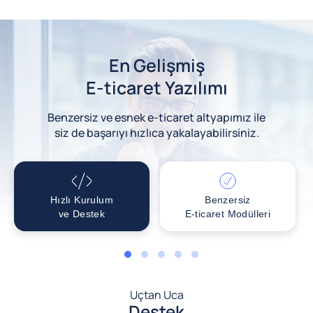
En Gelişmiş
E-ticaret Yazılımı
Benzersiz ve esnek e-ticaret altyapımız ile
siz de başarıyı hızlıca yakalayabilirsiniz.
Hızlı Kurulum
Benzersiz
ve Destek
E-ticaret Modülleri
1
2
3
4
5
Uçtan Uca
Destek