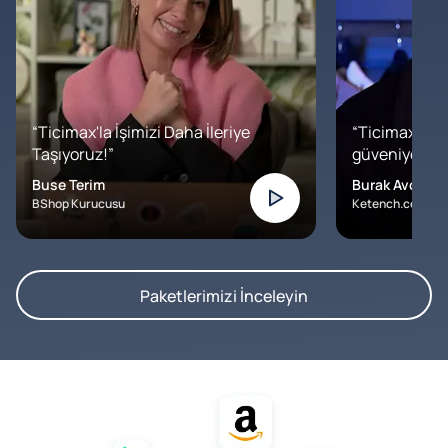
“Ticimax'la İşimizi Daha İleriye
“Ticimax'a b
Taşıyoruz!”
güveniyoruz. İ
Buse Terim
Burak Avcılar
BShop Kurucusu
Ketench.com – K
Paketlerimizi İnceleyin