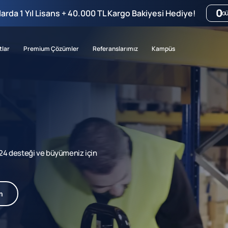
0
mlarda 1 Yıl Lisans + 40.000 TL Kargo Bakiyesi Hediye!
G
tlar
Premium Çözümler
Referanslarımız
Kampüs
7/24 desteği ve büyümeniz için
m