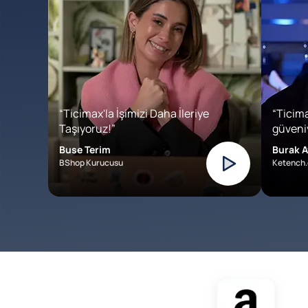
“Ticimax'la İşimizi Daha İleriye
“Ticima
Taşıyoruz!”
güveniy
Buse Terim
Burak A
BShop Kurucusu
Ketench.