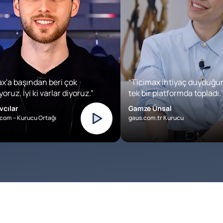
x'a başından beri çok
“Ticimax ihtiyaç duyduğu
oruz. İyi ki varlar diyoruz.”
tek bir platformda topladı.’
vcılar
Gamze Ünsal
com – Kurucu Ortağı
gaus.com.tr Kurucu