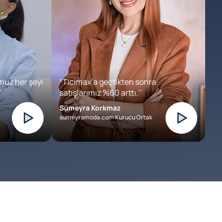
muz her şeyi
“Ticimax’a geçtikten sonra
’
satışlarımız %60 arttı.’’
Sümeyra Korkmaz
sumeyramoda.com Kurucu Ortak