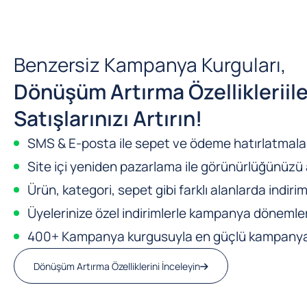
Benzersiz Kampanya Kurguları,
Dönüşüm Artırma Özellikleri
il
Satışlarınızı Artırın!
SMS & E-posta ile sepet ve ödeme hatırlatmalar
Site içi yeniden pazarlama ile görünürlüğünüzü a
Ürün, kategori, sepet gibi farklı alanlarda indirim
Üyelerinize özel indirimlerle kampanya dönemleri
400+ Kampanya kurgusuyla en güçlü kampanya m
Dönüşüm Artırma Özelliklerini İnceleyin