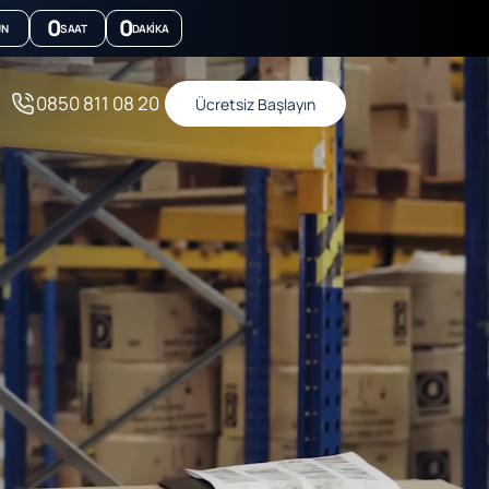
0
0
ÜN
SAAT
DAKIKA
0850 811 08 20
Ücretsiz Başlayın