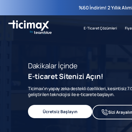
%60 İndirim! 2 Yıllık Alı
E-Ticaret Çözümleri
Fiya
Dakikalar İçinde
E-ticaret Sitenizi Açın!
Ticimax'ın yapay zeka destekli özellikleri, kesintisiz 
geliştirilen teknolojisi ile e-ticarete başlayın.
Ücretsiz Başlayın
Sizi Arayalı