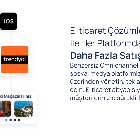
E-ticaret Çözüml
ile Her Platform
Daha Fazla Satı
Benzersiz Omnichannel (B
sosyal medya platformlar
üzerinden yönetin, tek al
edin. E-ticaret altyapıs
müşterilerinizle sürekli i