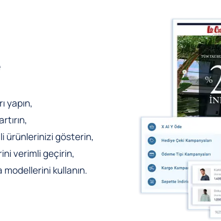
e
ı yapın,
rtırın,
li ürünlerinizi gösterin,
ni verimli geçirin,
odellerini kullanın.