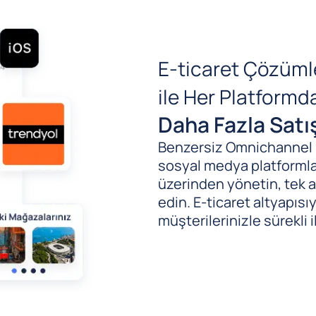
E-ticaret Çözüml
ile Her Platform
Daha Fazla Satı
Benzersiz Omnichannel (B
sosyal medya platformlar
üzerinden yönetin, tek al
edin. E-ticaret altyapıs
müşterilerinizle sürekli i