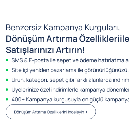
Benzersiz Kampanya Kurguları,
Dönüşüm Artırma Özellikleri
il
Satışlarınızı Artırın!
SMS & E-posta ile sepet ve ödeme hatırlatmalar
Site içi yeniden pazarlama ile görünürlüğünüzü a
Ürün, kategori, sepet gibi farklı alanlarda indirim
Üyelerinize özel indirimlerle kampanya dönemleri
400+ Kampanya kurgusuyla en güçlü kampanya m
Dönüşüm Artırma Özelliklerini İnceleyin