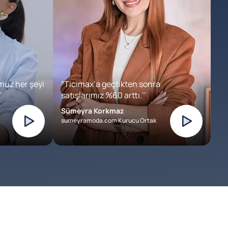
muz her şeyi
“Ticimax’a geçtikten sonra
’
satışlarımız %60 arttı.’’
Sümeyra Korkmaz
sumeyramoda.com Kurucu Ortak