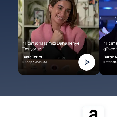
“Ticimax'la İşimizi Daha İleriye
“Ticima
Taşıyoruz!”
güveniy
Buse Terim
Burak A
BShop Kurucusu
Ketench.