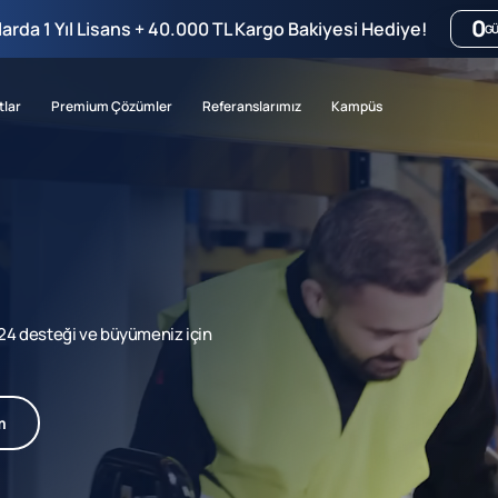
0
mlarda 1 Yıl Lisans + 40.000 TL Kargo Bakiyesi Hediye!
G
tlar
Premium Çözümler
Referanslarımız
Kampüs
7/24 desteği ve büyümeniz için
m