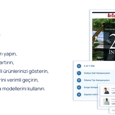
e
ı yapın,
rtırın,
li ürünlerinizi gösterin,
ni verimli geçirin,
odellerini kullanın.