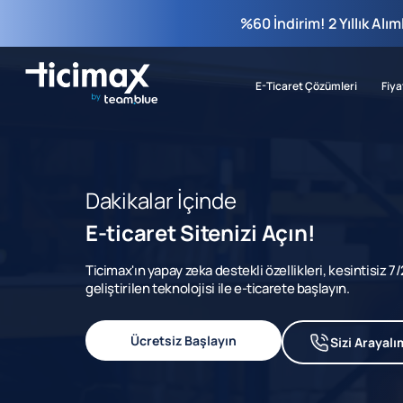
%60 İndirim! 2 Yıllık Alı
E-Ticaret Çözümleri
Fiya
Dakikalar İçinde
E-ticaret Sitenizi Açın!
Ticimax'ın yapay zeka destekli özellikleri, kesintisiz 
geliştirilen teknolojisi ile e-ticarete başlayın.
Ücretsiz Başlayın
Sizi Arayalı