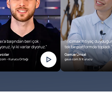
x'a başından beri çok
“Ticimax ihtiyaç duyduğu
oruz. İyi ki varlar diyoruz.”
tek bir platformda topladı.’
vcılar
Gamze Ünsal
com – Kurucu Ortağı
gaus.com.tr Kurucu