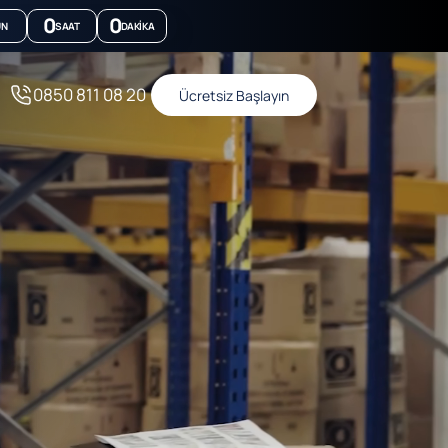
0
0
ÜN
SAAT
DAKIKA
0850 811 08 20
Ücretsiz Başlayın