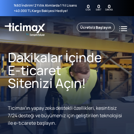
%60 İndirim! 2 Yıllık Alımlarda 1 Yıl Lisans
0
0
0
GÜN
SAAT
DAKIKA
+40.000 TL Kargo Bakiyesi Hediye!
Ücretsiz Başlayın
Dakikalar İçinde
E-ticaret
Sitenizi Açın!
Ticimax'ın yapay zeka destekli özellikleri, kesintisiz
7/24 desteği ve büyümeniz için geliştirilen teknolojisi
ile e-ticarete başlayın.