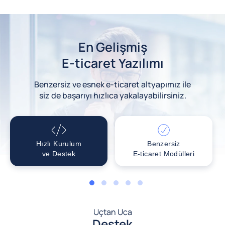
En Gelişmiş
E-ticaret Yazılımı
Benzersiz ve esnek e-ticaret altyapımız ile
siz de başarıyı hızlıca yakalayabilirsiniz.
Hızlı Kurulum
Benzersiz
ve Destek
E-ticaret Modülleri
1
2
3
4
5
Uçtan Uca
Destek