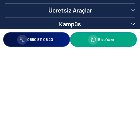
Ücretsiz Araçlar
Kampüs
0850 811 08 20
Whatsapp
0850 811 08 20
Bize Yazın
Biz Sizi Arayalım
•
•
Kişisel Verileri Korunma
Bilgi ve Veri Güvenliği Politikası
Gizlilik
© 2005-2026 Ticimax E Ticaret Yazılımları ve E Ticaret Paketleri Ticimax
Bilişim Teknolojileri A.Ş. Her Hakkı Saklıdır.
Allianz Tower Küçükbakkalköy Mah. Kayışdağı Cad. No:1
34750 Ataşehir / İstanbul