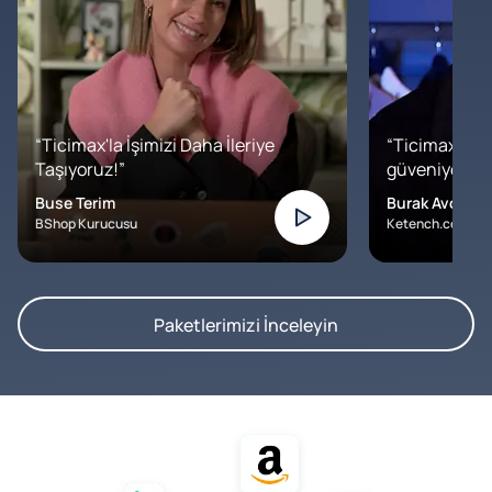
“Ticimax'la İşimizi Daha İleriye
“Ticimax'a b
Taşıyoruz!”
güveniyoruz. İ
Buse Terim
Burak Avcılar
BShop Kurucusu
Ketench.com – K
Paketlerimizi İnceleyin