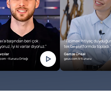
x'a başından beri çok
“Ticimax ihtiyaç duyduğu
oruz. İyi ki varlar diyoruz.”
tek bir platformda topladı.’
vcılar
Gamze Ünsal
com – Kurucu Ortağı
gaus.com.tr Kurucu