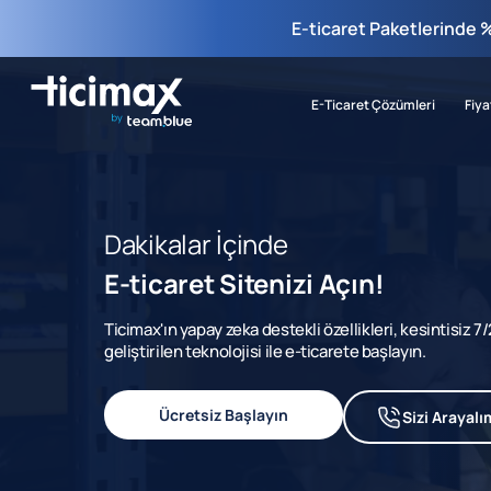
E-ticaret Paketlerinde 
E-Ticaret Çözümleri
Fiya
Dakikalar İçinde
E-ticaret Sitenizi Açın!
Ticimax'ın yapay zeka destekli özellikleri, kesintisiz 
geliştirilen teknolojisi ile e-ticarete başlayın.
Ücretsiz Başlayın
Sizi Arayalı