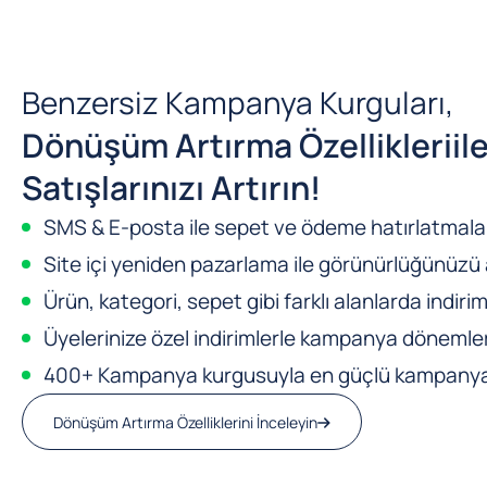
Benzersiz Kampanya Kurguları,
Dönüşüm Artırma Özellikleri
il
Satışlarınızı Artırın!
SMS & E-posta ile sepet ve ödeme hatırlatmalar
Site içi yeniden pazarlama ile görünürlüğünüzü a
Ürün, kategori, sepet gibi farklı alanlarda indirim
Üyelerinize özel indirimlerle kampanya dönemleri
400+ Kampanya kurgusuyla en güçlü kampanya m
Dönüşüm Artırma Özelliklerini İnceleyin