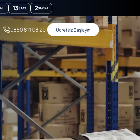
13
2
ÜN
SAAT
DAKIKA
0850 811 08 20
Ücretsiz Başlayın