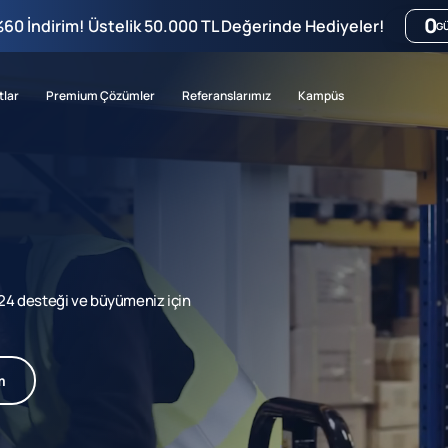
0
%60 İndirim! Üstelik 50.000 TL Değerinde Hediyeler!
G
tlar
Premium Çözümler
Referanslarımız
Kampüs
7/24 desteği ve büyümeniz için
m