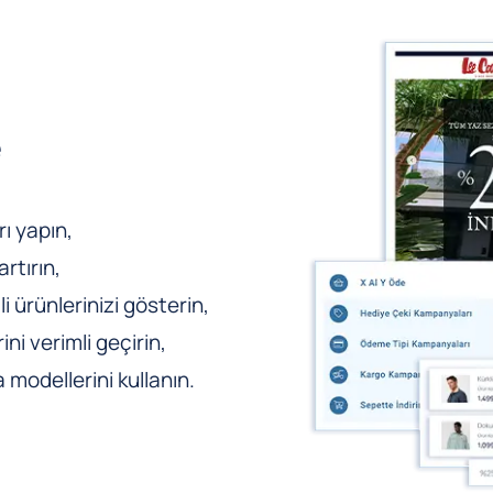
e
ı yapın,
rtırın,
li ürünlerinizi gösterin,
ni verimli geçirin,
odellerini kullanın.