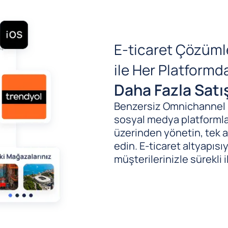
E-ticaret Çözüml
ile Her Platform
Daha Fazla Satı
Benzersiz Omnichannel (B
sosyal medya platformlar
üzerinden yönetin, tek al
edin. E-ticaret altyapıs
müşterilerinizle sürekli i