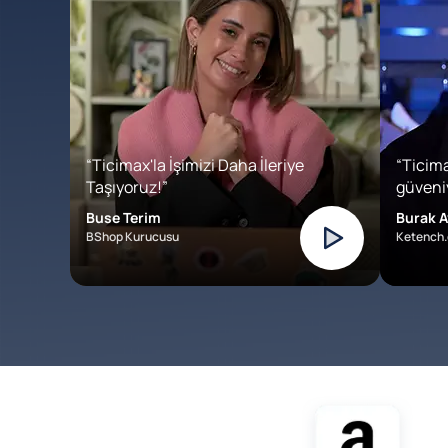
“Ticimax'la İşimizi Daha İleriye
“Ticima
Taşıyoruz!”
güveniy
Buse Terim
Burak A
BShop Kurucusu
Ketench.