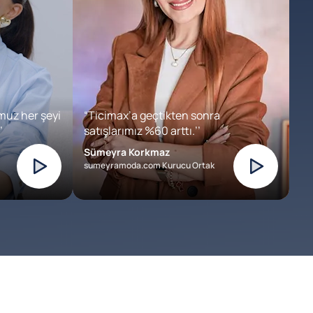
muz her şeyi
“Ticimax’a geçtikten sonra
’
satışlarımız %60 arttı.’’
Sümeyra Korkmaz
sumeyramoda.com Kurucu Ortak