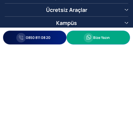
Ücretsiz Araçlar
Kampüs
0850 811 08 20
Whatsapp
0850 811 08 20
Bize Yazın
Biz Sizi Arayalım
•
•
Kişisel Verileri Korunma
Bilgi ve Veri Güvenliği Politikası
Gizlilik
© 2005-2026 Ticimax E Ticaret Yazılımları ve E Ticaret Paketleri Ticimax
Bilişim Teknolojileri A.Ş. Her Hakkı Saklıdır.
Allianz Tower Küçükbakkalköy Mah. Kayışdağı Cad. No:1
34750 Ataşehir / İstanbul