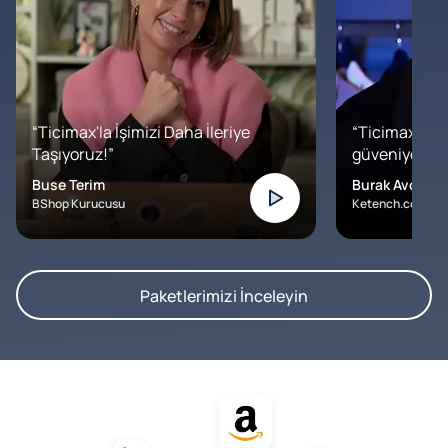
“Ticimax'la İşimizi Daha İleriye
“Ticimax'a b
Taşıyoruz!”
güveniyoruz. İ
Buse Terim
Burak Avcılar
BShop Kurucusu
Ketench.com – K
Paketlerimizi İnceleyin