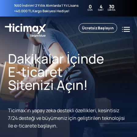
%60 İndirim! 2 Yıllık Alımlarda 1 Yıl Lisans
0
4
30
GÜN
SAAT
DAKIKA
+40.000 TL Kargo Bakiyesi Hediye!
Ücretsiz Başlayın
Dakikalar İçinde
E-ticaret
Sitenizi Açın!
Ticimax'ın yapay zeka destekli özellikleri, kesintisiz
7/24 desteği ve büyümeniz için geliştirilen teknolojisi
ile e-ticarete başlayın.