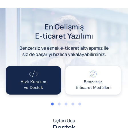
En Gelişmiş
E-ticaret Yazılımı
Benzersiz ve esnek e-ticaret altyapımız ile
siz de başarıyı hızlıca yakalayabilirsiniz.
Hızlı Kurulum
Benzersiz
ve Destek
E-ticaret Modülleri
1
2
3
4
5
Uçtan Uca
Destek